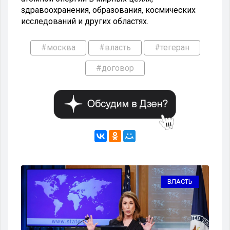
здравоохранения, образования, космических
исследований и других областях.
#москва
#власть
#тегеран
#договор
ТЬ
ВЛАСТЬ