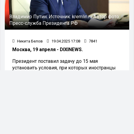
Владимир Путин.
Источник:
kremlin.ru
Автор фото:
Пресс-служба Президента РФ
Никита Белов
19.04.2025 17:08
7841
Москва, 19 апреля - DIXINEWS.
Президент поставил задачу до 15 мая
установить условия, при которых иностранцы
смогут выкупить свои активы, оставленные в
России после 22 февраля 2022 года. Также
подчеркивается необходимость обеспечить
защиту интересов российских юридических лиц
и граждан, которые являются владельцами
акций.
Президент Владимир Путин поручил до 15 мая
разработать особенности обратного выкупа
иностранных активов, оставленных в России