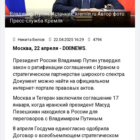
Владимир Путин.
Источник:
kremlin.ru
Автор фото:
Пресс-служба Кремля
Никита Белов
22.04.2025 16:29
4794
Москва, 22 апреля - DIXINEWS.
Президент России Владимир Путин утвердил
закон о ратификации соглашения с Ираном о
стратегическом партнерстве широкого спектра.
Документ можно найти на официальном
интернет-портале правовых актов.
Москва и Тегеран заключили соглашение 17
января, когда иранский президент Масуд
Пезешкиан находился в России для
переговоров с Владимиром Путиным.
8 апреля Госдума единогласно одобрила
Договор о всеобъемлющем стратегическом