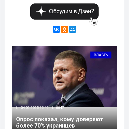
ТЬ
ВЛАСТЬ
03
04.02.2025 15:40
6647
Гл
Опрос показал, кому доверяют
об
более 70% украинцев
пр