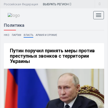
Российская Федерация
ВЫБРАТЬ
РЕГИОН
Toggl
naviga
Политика
НКО
ПАРТИИ
ВЛАСТЬ
АРМИЯ И ОРУЖИЕ
Путин поручил принять меры против
преступных звонков с территории
Украины