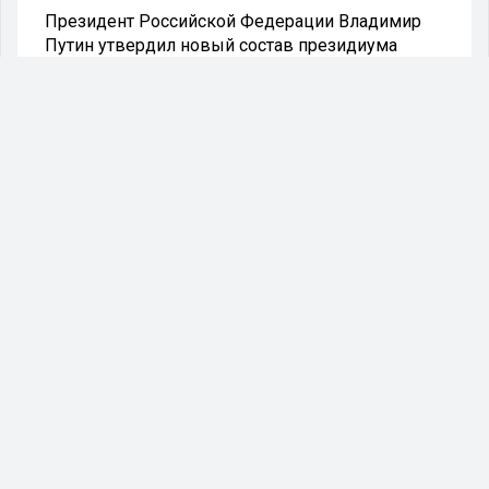
Президент Российской Федерации Владимир
Путин утвердил новый состав президиума
Государственного совета. Соответствующий
документ размещен на официальном портале
правовых актов.
Президент Российской Федерации Владимир
Путин утвердил новый состав президиума
Государственного совета. Документ появился
на портале правовых актов.
В обновленный президиум вошли 26
участников. Среди них помощник президента
Алексей Дюмин, первый замглавы
администрации президента Сергей Кириенко,
заместитель главы администрации президента
Максим Орешкин, премьер-министр Михаил
Мишустин, а также начальник управления по
вопросам работы Государственного совета
Владимир Симоненко.
Дополняют состав руководители регионов: