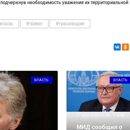
, подчеркнув необходимость уважения их территориальной
есков
#трамп
#гренландия
ВЛАСТЬ
ВЛАСТЬ
25.01.2026 12:16
6784
МИД сообщил о