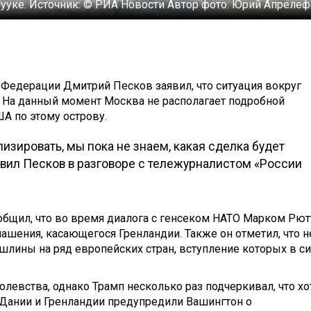
Нууке.
Источник:
© РИА Новости
Автор фото:
Юрий Апреле
 Федерации Дмитрий Песков заявил, что ситуация вокруг
. На данный момент Москва не располагает подробной
А по этому острову.
лизировать, мы пока не знаем, какая сделка будет
явил Песков в разговоре с тележурналистом «России
бщил, что во время диалога с генсеком НАТО Марком Рют
ашения, касающегося Гренландии. Также он отметил, что н
лины на ряд европейских стран, вступление которых в с
олевства, однако Трамп несколько раз подчеркивал, что хо
 Дании и Гренландии предупредили Вашингтон о