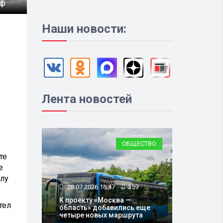
фф
Наши новости:
Лента новостей
ОБЩЕСТВО
те
е
илу
28.07.2026 16:47
359
К проекту «Москва —
тел
область» добавились еще
четыре новых маршрута