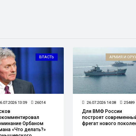
ВЛАСТЬ
АРМИЯ И ОРУ
6.07.2026 13:09
26014
26.07.2026 14:08
25489
сков
Для ВМФ России
окомментировал
построят современны
оминание Орбаном
фрегат нового поколе
мана «Что делать?»
рнышевского