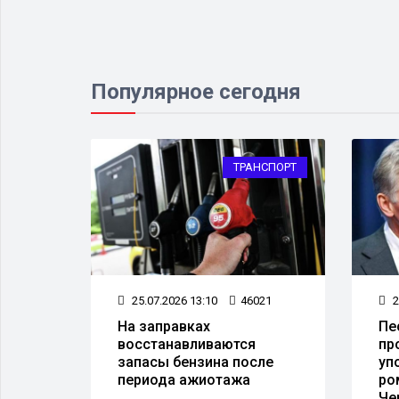
Популярное сегодня
ЛАСТЬ
ТРАНСПОРТ
16
25.07.2026 13:10
46021
2
и,
На заправках
Пе
ь
восстанавливаются
пр
в 25
запасы бензина после
уп
периода ажиотажа
ро
Че