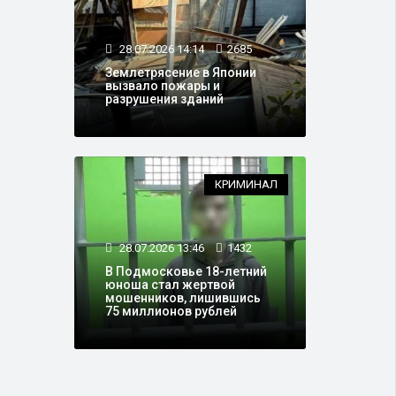
28.07.2026 14:14
2685
Землетрясение в Японии
вызвало пожары и
разрушения зданий
КРИМИНАЛ
28.07.2026 13:46
1432
В Подмосковье 18-летний
юноша стал жертвой
мошенников, лишившись
75 миллионов рублей