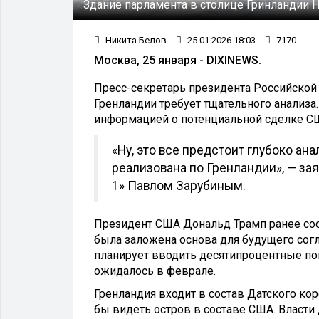
Здание парламента в столице Гринландии 
Никита Белов
25.01.2026 18:03
7170
Москва, 25 января - DIXINEWS.
Пресс-секретарь президента Российской
Гренландии требует тщательного анализа
информацией о потенциальной сделке СШ
«Ну, это все предстоит глубоко ана
реализована по Гренландии», — за
1» Павлом Зарубиным.
Президент США Дональд Трамп ранее соо
была заложена основа для будущего согл
планирует вводить десятипроцентные пош
ожидалось в феврале.
Гренландия входит в состав Датского кор
бы видеть остров в составе США. Власти