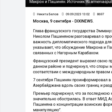
Макрон и Пашинян.
Источник:
ru.armeniaspu
Никита Белов
09.09.2023 13:02
8697
Москва, 9 сентября - DIXINEWS.
Глава французского государства Эмману
Николом Пашиняном разговаривал о проб
важность дипломатического подхода для
указывает, что обсуждение Макрона и П
связанных с Нагорным Карабахом.
Французский президент выразил свою пр
данном районе и подчеркнул, что споры
соответствии с международным правом и
7 сентября Пашинян проинформировал в 
Азербайджана вдоль своих границ и ра
Премьер подчеркнул, что за последнюю 
значительно обострилась. В ответ МИД 
Пашиняна о концентрации воинских форм
манипуляцию".