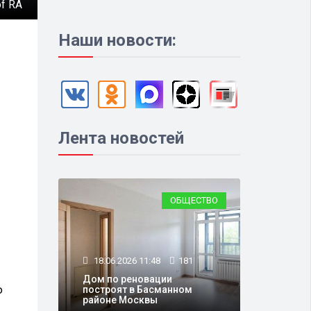
of RA
Наши новости:
Лента новостей
ОБЩЕСТВО
18.06.2026 11:48
181
Дом по реновации
ю
построят в Басманном
районе Москвы