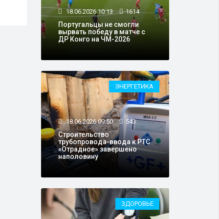
18.06.2026 10:13
1614
Португальцы не смогли
вырвать победу в матче с
ДР Конго на ЧМ-2026
ЭНЕРГЕТИКА
18.06.2026 09:50
543
Строительство
трубопровода-ввода к РТС
«Отрадное» завершено
наполовину
ЗДОРОВЬЕ