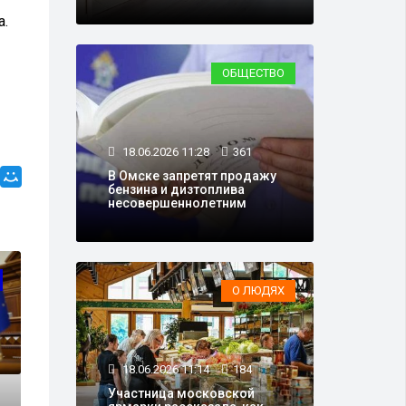
а.
ОБЩЕСТВО
18.06.2026 11:28
361
В Омске запретят продажу
бензина и дизтоплива
несовершеннолетним
О ЛЮДЯХ
18.06.2026 11:14
184
Участница московской