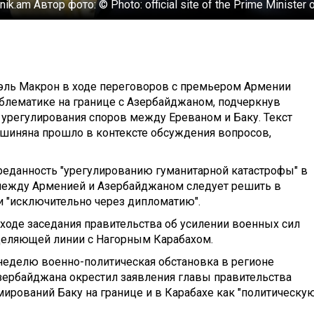
tnik.am
Автор фото:
© Photo: official site of the Prime Minister 
эль Макрон в ходе переговоров с премьером Армении
лематике на границе с Азербайджаном, подчеркнув
 урегулирования споров между Ереваном и Баку. Текст
ашиняна прошло в контексте обсуждения вопросов,
еданность "урегулированию гуманитарной катастрофы" в
 между Арменией и Азербайджаном следует решить в
 "исключительно через дипломатию".
ходе заседания правительства об усилении военных сил
зделяющей линии с Нагорным Карабахом.
неделю военно-политическая обстановка в регионе
Азербайджана окрестил заявления главы правительства
ирований Баку на границе и в Карабахе как "политическу