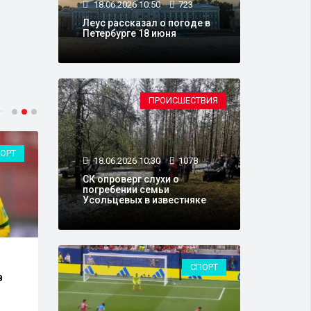
18.06.2026 10:50
723
Леус рассказал о погоде в
Петербурге 18 июня
ПРОИСШЕСТВИЯ
ОРТ
ВЛАСТЬ
18.06.2026 10:30
1078
СК опроверг слухи о
погребении семьи
Усольцевых в известняке
16.06.2026 13:20
6054
15.0
СПОРТ
в
Путин подписал указ о
Опре
проведении выборов в
Кубк
Госдуму