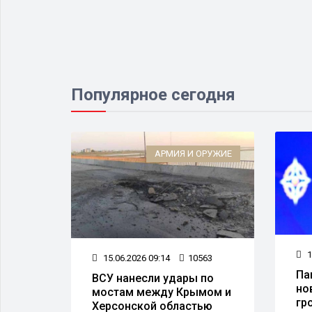
Популярное сегодня
ЛЬТУРА
АРМИЯ И ОРУЖИЕ
1
29
15.06.2026 09:14
10563
Па
ВСУ нанесли удары по
но
ского
мостам между Крымом и
гр
Херсонской областью