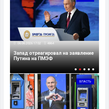
06
06.06.2026 17:02
4864
В 
Запад отреагировал на заявление
с 
Путина на ПМЭФ
Пу
ВЛАСТЬ