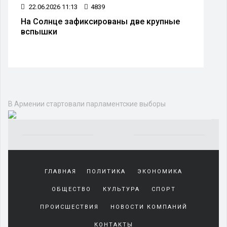
22.06.2026 11:13
4839
На Солнце зафиксированы две крупные
вспышки
В Армении стартовали парламентские выборы
Yakından
tanıdığı
ГЛАВНАЯ
ПОЛИТИКА
ЭКОНОМИКА
sürekli
beraber
ОБЩЕСТВО
КУЛЬТУРА
СПОРТ
zaman
geçirerek
ПРОИСШЕСТВИЯ
НОВОСТИ КОМПАНИЙ
günlerini
КОНТАКТЫ
harcadığı