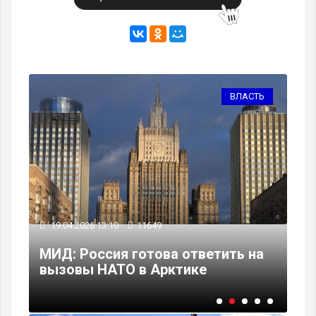
ТЬ
ВЛАСТЬ
19.04.2026 13:10
11649
19
МИД: Россия готова ответить на
На
вызовы НАТО в Арктике
за