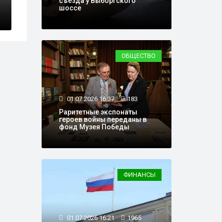
Путиным, о ко
съезда у Выборгского
шоссе
ОБЩЕСТВО
01.07.2026 16:37
183
Раритетные экспонаты
героев войны переданы в
фонд Музея Победы
ФИНАНСЫ
01.07.2026 16:21
1965