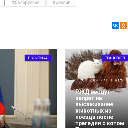
#белоруссия
#россия
ПОЛИТИКА
ТРАНСПОРТ
20.01.2024 17:41
8376
РЖД введут
запрет на
высаживание
животных из
01.11.2023 14:04
21406
поезда после
Путин созвонился с 
трагедии с котом