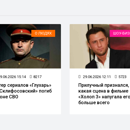
О ЛЮДЯХ
ШОУ-БИЗ
9.06.2026 15:14
8217
29.06.2026 12:11
5723
тер сериалов «Глухарь»
Прилучный признался,
«Склифосовский» погиб
какая сцена в фильме
зоне СВО
«Холоп 3» напугала ег
больше всего