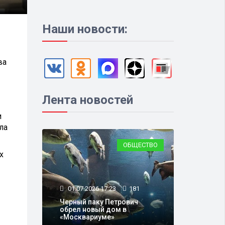
Наши новости:
ва
Лента новостей
и
ла
ОБЩЕСТВО
х
01.07.2026 17:23
181
Черный паку Петрович
обрел новый дом в
«Москвариуме»