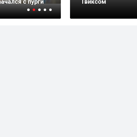
ачался с пурги
претензий по БелАЭС
Твиксом