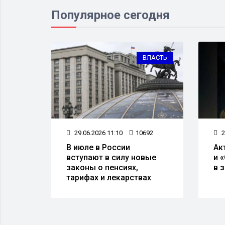
Популярное сегодня
НАНСЫ
ВЛАСТЬ
51
29.06.2026 11:10
10692
2
й
В июле в России
Ак
вступают в силу новые
и 
аких
законы о пенсиях,
в 
тарифах и лекарствах