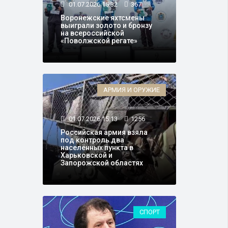
01.07.2026 15:32
367
Воронежские яхтсмены
выиграли золото и бронзу
на всероссийской
«Поволжской регате»
АРМИЯ И ОРУЖИЕ
01.07.2026 15:13
1256
Российская армия взяла
под контроль два
населённых пункта в
Харьковской и
Запорожской областях
СПОРТ