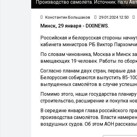
Производство самолёта.
Источник:
ria.ru
Авт
Константин Большаков
29.01.2024 12:50
Минск, 29 января - DIXINEWS.
Российская и белорусская стороны начну
кабинета министров РБ Виктор Пархомчи
По словам чиновника, Москва и Минск з
вмещающих 19 человек. Работы по сборке
Согласно планам двух стран, первые два 
Белоруссия собираются выпустить 85-10
выпущенных самолётов в случае успешн
Помимо этого, наши государства планиру
строительство, расширение и покупка но
В середине января глава российского п
производства самолётов. Власти намере
воздушных судов. Об этом АОН рассказ