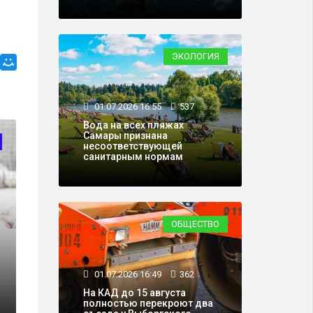
ЭКОЛОГИЯ
01.07.2026 16:55
537
Вода на всех пляжах
Самары признана
ПОЛИТИКА
несоответствующей
санитарным нормам
ОБЩЕСТВО
26.09.2023 12:09
1
01.07.2026 16:49
362
На КАД до 15 августа
Лукашенко после
Лукашенко рас
полностью перекроют два