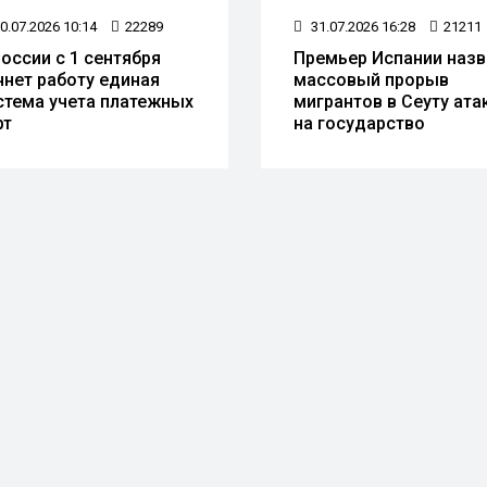
0.07.2026 10:14
22289
31.07.2026 16:28
21211
России с 1 сентября
Премьер Испании назв
чнет работу единая
массовый прорыв
стема учета платежных
мигрантов в Сеуту ата
рт
на государство