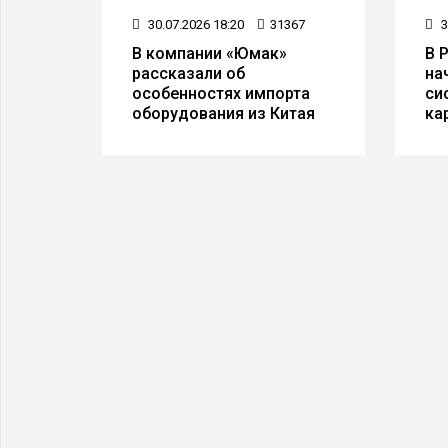
49
3
30.07.2026 18:20
31367
В 
В компании «Юмак»
верь"
на
рассказали об
си
особенностях импорта
 делу
ка
оборудования из Китая