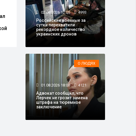
01.08.2026 15:03
20148
01.0
02.08.2026 12:05
4993
ал
В России изменили
В Ро
Российские военные за
правила въезда и выезда
безо
сутки перехватили
кой
грузовиков иностранных
гази
рекордное количество
перевозчиков
для 
украинских дронов
О ЛЮДЯХ
01.08.2026 18:08
4121
Адвокат сообщил, что
Лерчек не грозит замена
штрафа на тюремное
заключение