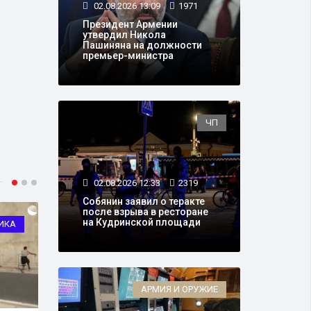
02.08.2026 13:09
1971
Президент Армении
утвердил Никола
Пашиняна на должности
премьер-министра
ЧП
02.08.2026 12:33
2319
Собянин заявил о теракте
после взрыва в ресторане
на Кудринской площади
ИКА
ТРАНСПОРТ
АРМИЯ И ОРУЖИЕ