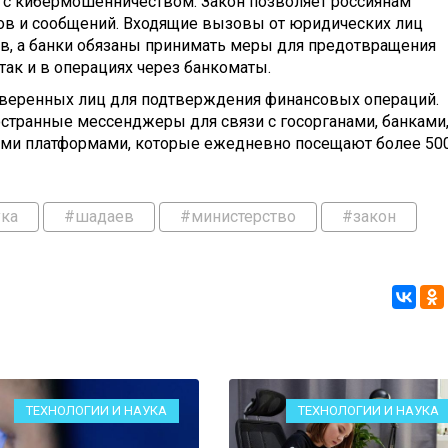
 с кибермошенничеством. Закон позволяет россиянам
ков и сообщений. Входящие вызовы от юридических лиц
ов, а банки обязаны принимать меры для предотвращения
так и в операциях через банкоматы.
доверенных лиц для подтверждения финансовых операций.
странные мессенджеры для связи с госорганами, банками
ми платформами, которые ежедневно посещают более 50
ука
#шадаев
#министерство
#закон
ТЕХНОЛОГИИ И НАУКА
ТЕХНОЛОГИИ И НАУКА