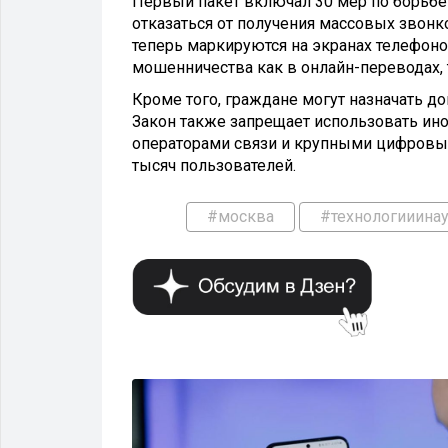
Первый пакет включал 30 мер по борьбе
отказаться от получения массовых звон
теперь маркируются на экранах телефон
мошенничества как в онлайн-переводах, 
Кроме того, граждане могут назначать 
Закон также запрещает использовать ино
операторами связи и крупными цифровы
тысяч пользователей.
#москва
#технологииина
ЛОГИИ И НАУКА