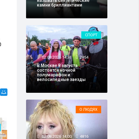
называть синтетические
камни бриллиантами
СПОРТ
,
0
02.08.2026 14:31
2854
В Москве 8 августа
состоятся ночной
полумарафон и
велосипедные заезды
О ЛЮДЯХ
ТЕХНОЛОГИИ И НАУКА
02.08.2026 14:00
4816