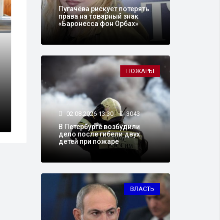
Пугачёва рискует потерять
права на товарный знак
«Баронесса фон Орбах»
ПОЖАРЫ
11.04.2025 11:50
2
ным источником
В Роскомнадзо
нства россиян
блокировок из
02.08.2026 13:30
3043
В Петербурге возбудили
дело после гибели двух
детей при пожаре
ВЛАСТЬ