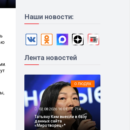
Наши новости:
чь
ью
Лента новостей
ми.
ут
О ЛЮДЯХ
ы,
02.08.2026 16:01
714
Татьяну Ким внесли в базу
данных сайта
«Миротворец»*