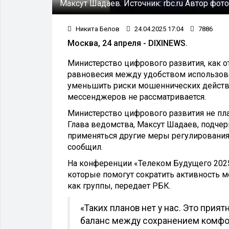
Максут Шадаев.
Источник:
rbc.ru
Автор фото
Никита Белов
24.04.2025 17:04
7886
Москва, 24 апреля - DIXINEWS.
Министерство цифрового развития, как о
равновесия между удобством использов
уменьшить риски мошеннических действий
мессенджеров не рассматривается.
Министерство цифрового развития не пл
Глава ведомства, Максут Шадаев, подчер
применяться другие меры регулирования
сообщил.
На конференции «Телеком Будущего 2025
которые помогут сократить активность м
как группы, передает РБК.
«Таких планов нет у нас. Это прия
баланс между сохранением комфо