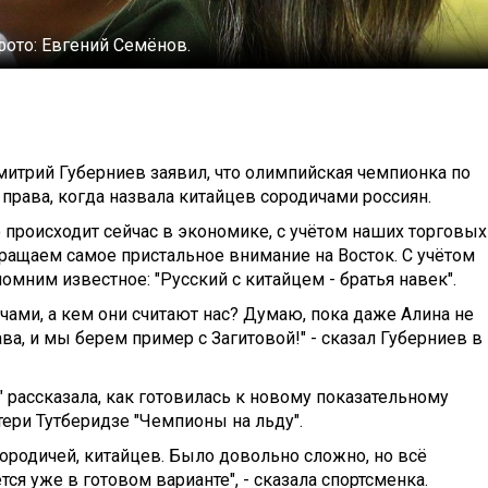
фото:
Евгений Семёнов.
итрий Губерниев заявил, что олимпийская чемпионка по
права, когда назвала китайцев сородичами россиян.
то происходит сейчас в экономике, с учётом наших торговых
обращаем самое пристальное внимание на Восток. С учётом
помним известное: "Русский с китайцем - братья навек".
чами, а кем они считают нас? Думаю, пока даже Алина не
ава, и мы берем пример с Загитовой!" - сказал Губерниев в
 рассказала, как готовилась к новому показательному
тери Тутберидзе "Чемпионы на льду".
сородичей, китайцев. Было довольно сложно, но всё
ся уже в готовом варианте", - сказала спортсменка.