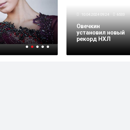
10.04.2024 09:24
6533
15.03.2024 08:07
137527
Овечкин
Группа Плющенко поп
установил новый
самых талантливых ф
рекорд НХЛ