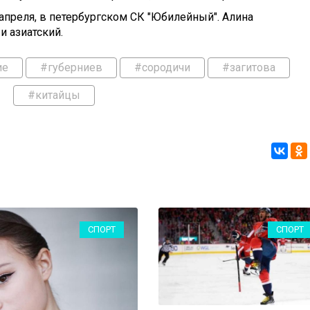
 апреля, в петербургском СК "Юбилейный". Алина
и азиатский.
ие
#губерниев
#сородичи
#загитова
#китайцы
СПОРТ
СПОРТ