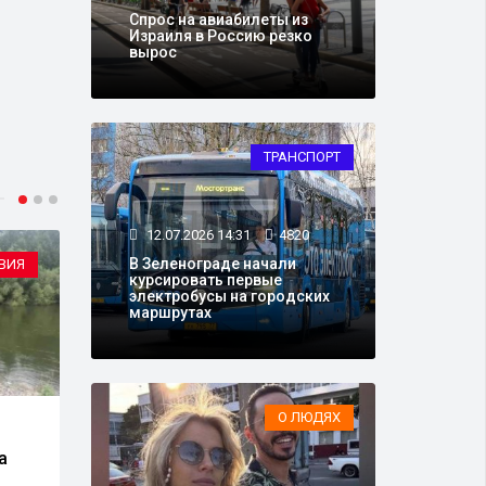
Спрос на авиабилеты из
Израиля в Россию резко
вырос
ТРАНСПОРТ
12.07.2026 14:31
4820
В Зеленограде начали
ВИЯ
О ЛЮДЯХ
курсировать первые
электробусы на городских
маршрутах
О ЛЮДЯХ
09.07.2026 12:15
25125
11.0
а
Выпускник с результатом
Свящ
99 баллов на ЕГЭ по
прав