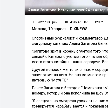
Алина Загитова.
Источник:
sport24.ru
Автор 
Виктория Грей
10.04.2024 13:07
12902
Москва, 10 апреля - DIXINEWS.
Спортивный журналист и комментатор Дм
фигурному катанию Алина Загитова была 
"Загитова зрит в корень с учётом того, ч
связей с Китаем, с учётом того, что мы 
всего этого китайцы - наши сородичи. Вс
Другой вопрос - мы‑то их считаем сороди
знает ответ на него. Но она во многом пр
интервью "Матч ТВ".
Ранее Загитова в беседе с "Чемпионатом"
номеру, который она исполнила на шоу Э
"Я специально смотрела уроки от наших 
тренируется, нарабатывается и показывает