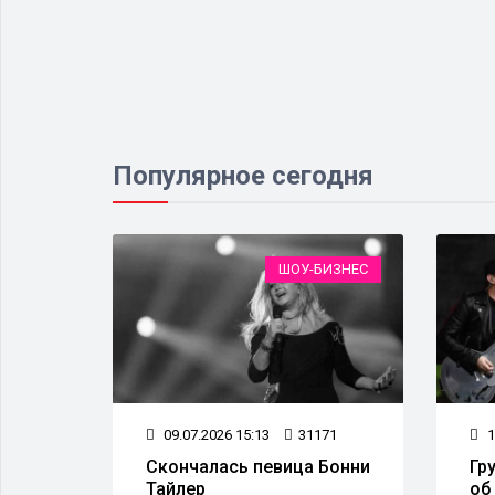
Популярное сегодня
ИЗНЕС
ШОУ-БИЗНЕС
62
09.07.2026 15:13
31171
1
Скончалась певица Бонни
Гр
Тайлер
об