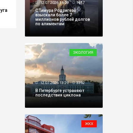
12.07.2026 14:09
1617
математике решил
заму
уга
пересдать экзамен
С Тимура Родригеза
взыскали более 7
миллионов рублей долгов
по алиментам
ЭКОЛОГИЯ
12.07.2026 13:29
3392
В Петербурге устраняют
последствия циклона
ЖКХ