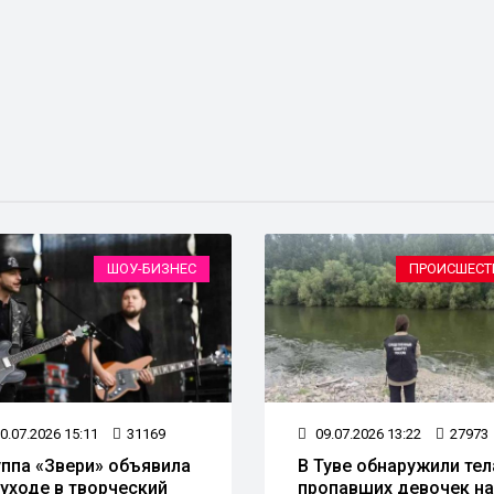
ШОУ-БИЗНЕС
ПРОИСШЕСТ
0.07.2026 15:11
31169
09.07.2026 13:22
27973
уппа «Звери» объявила
В Туве обнаружили тел
 уходе в творческий
пропавших девочек на