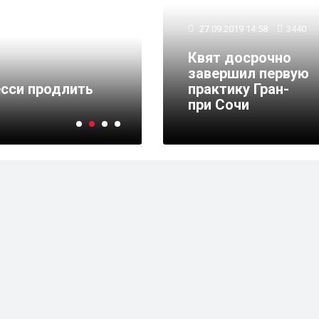
27.09.2019 14:58
3440
Квят досрочно
завершил первую
19.07.2019 13:42
29834
сси продлить
практику Гран-
Спартак подписал Ре
при Сочи