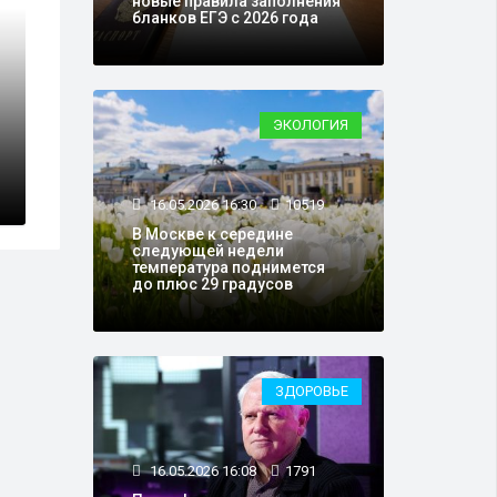
новые правила заполнения
бланков ЕГЭ с 2026 года
30.08.2017 21:30
8
ЭКОЛОГИЯ
Контракты Рос
зиуана Мирзова
превысили $30
16.05.2026 16:30
10519
В Москве к середине
следующей недели
температура поднимется
до плюс 29 градусов
ЗДОРОВЬЕ
16.05.2026 16:08
1791