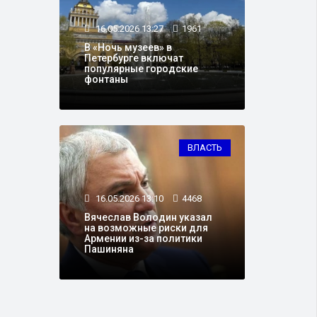
16.05.2026 13:27
1961
В «Ночь музеев» в
Петербурге включат
популярные городские
фонтаны
ВЛАСТЬ
16.05.2026 13:10
4468
Вячеслав Володин указал
на возможные риски для
Армении из-за политики
Пашиняна