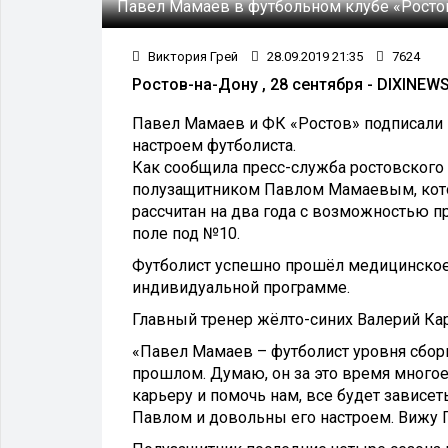
Павел Мамаев в футбольном клубе «Росто
Виктория Грей
28.09.2019 21:35
7624
Ростов-на-Дону , 28 сентября - DIXINEWS
Павел Мамаев и ФК «Ростов» подписали к
настроем футболиста.
Как сообщила пресс-служба ростовского 
полузащитником Павлом Мамаевым, котор
рассчитан на два года с возможностью п
поле под №10.
Футболист успешно прошёл медицинское 
индивидуальной программе.
Главный тренер жёлто-синих Валерий Ка
«Павел Мамаев – футболист уровня сборно
прошлом. Думаю, он за это время многое
карьеру и помочь нам, все будет зависет
Павлом и довольны его настроем. Вижу П