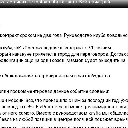
в».
Источник:
fc-rostov.ru
Автор фото:
Виктория Грей
.
онтракт сроком на два года. Руководство клуба довольно
клуба, ФК «Ростов» подписал контракт с 31-летним
ый накануне прилетел в город для переговоров. Догово
ролонгации ещё на один сезон. Мамаев будет выходить на
обследование, но тренироваться пока он будет по
рпин прокомментировал данное событие словами:
й России. Всё, что произошло с ним за последний год, уж
 понял для себя. В «Ростове» он может реанимировать св
ь от него самого. Вместе с руководством клуба мы общалис
авла на любой позиции в центре поля, всё покажет время