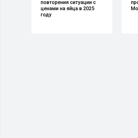
у с
повторения ситуации с
пр
ии
ценами на яйца в 2025
Мо
году