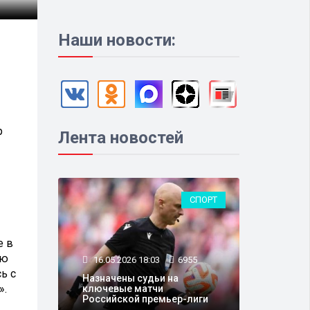
Наши новости:
р
Лента новостей
СПОРТ
е в
ою
16.05.2026 18:03
6955
ь с
Назначены судьи на
».
ключевые матчи
Российской премьер-лиги