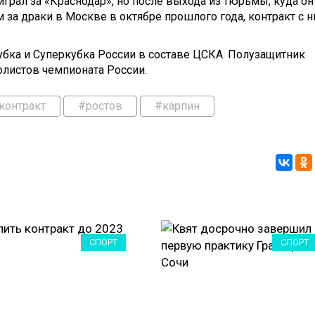
грал за «Краснодар», но после выхода из тюрьмы, куда он
за драки в Москве в октябре прошлого года, контракт с 
убка и Суперкубка России в составе ЦСКА. Полузащитник
олистов чемпионата России.
контракт
#ростов
#карпин
СПОРТ
СПОРТ