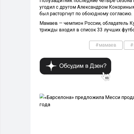
Полузащитник последние четыре сезона и
угодил с другом Александром Кокориным 
был расторгнут по обоюдному согласию.
Мамаев — чемпион России, обладатель К
трижды входил в список 33 лучших футб
#мамаев
#
СПОРТ