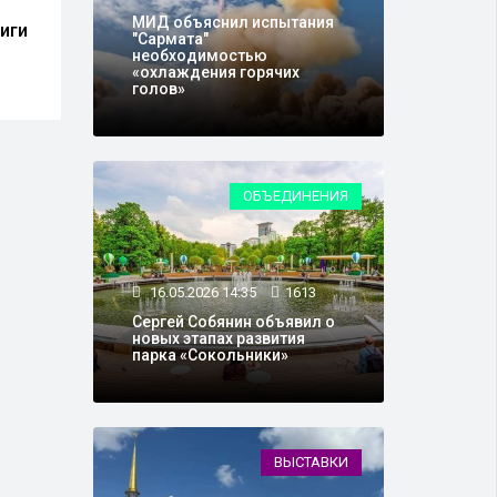
россиян доверяют Путину
прод
МИД объяснил испытания
иги
росс
"Сармата"
изме
необходимостью
«охлаждения горячих
голов»
ОБЪЕДИНЕНИЯ
16.05.2026 14:35
1613
Сергей Собянин объявил о
новых этапах развития
парка «Сокольники»
ВЫСТАВКИ