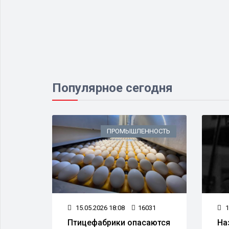
Популярное сегодня
ИЗНЕС
ПРОМЫШЛЕННОСТЬ
46
15.05.2026 18:08
16031
1
рова
Птицефабрики опасаются
На