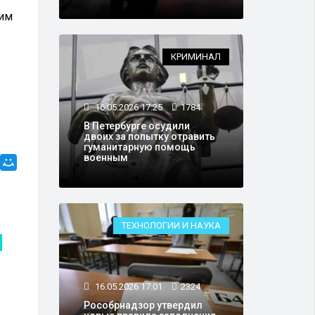
ним
КРИМИНАЛ
16.05.2026 17:25
1784
В Петербурге осудили
двоих за попытку отравить
гуманитарную помощь
военным
ТЕХНОЛОГИИ И НАУКА
СПОРТ
16.05.2026 17:01
2324
Рособрнадзор утвердил