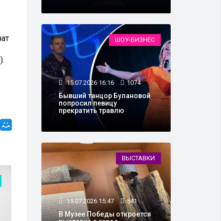
нат
ШОУ-БИЗНЕС
).
15.07.2026 16:16
1074
Бывший танцор Булановой
попросил певицу
прекратить травлю
ВЫСТАВКИ
СПОРТ
15.07.2026 15:47
541
В Музее Победы откроется