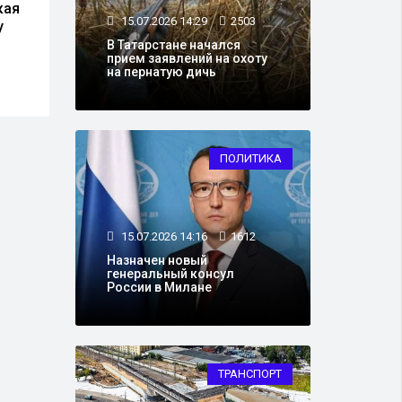
кая
Путин предоставил
Росс
15.07.2026 14:29
2503
у
российское гражданство
от В
епископу Спиридону и
отпр
В Татарстане начался
прием заявлений на охоту
протоиерею Бойкову
на пернатую дичь
ПОЛИТИКА
15.07.2026 14:16
1612
Назначен новый
генеральный консул
России в Милане
ТРАНСПОРТ