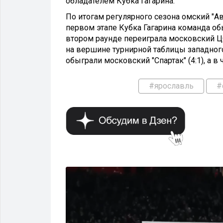
обладателем Кубка Гагарина.
По итогам регулярного сезона омский "А
первом этапе Кубка Гагарина команда обы
втором раунде переиграла московский Ц
на вершине турнирной таблицы западног
обыграли московский "Спартак" (4:1), а в
#ярославль
#
СПОРТ