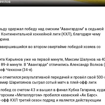
Неелов
ьду одержал победу над омским "Авангардом" в седьмой
Континентальной хоккейной лиги (КХЛ), благодаря чему
арина.
 завершившийся во втором овертайме победой хозяев со
ита Кирьянов уже на первой минуте, Максим Шалунов на 40
 89-й минуте. В "Авангарде" отличились Александр Волков (
еф Чеккони (34-я).
 отметился результативной передачей и провёл свой 500-
 Дамир Шарипзянов сыграл сотый матч в плей-офф лиги.
обед со счетом 4:3 и вышел в финал Кубка Гагарина, куда
горским «Металлургом» пробился казанский «Ак Барс».
й-офф КХЛ третий сезон подряд и является действующим