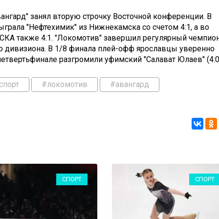
вангард" занял вторую строчку Восточной конференции. В
грала "Нефтехимик" из Нижнекамска со счетом 4:1, а во
СКА также 4:1. "Локомотив" завершил регулярный чемпио
о дивизиона. В 1/8 финала плей-офф ярославцы уверенно
 четвертьфинале разгромили уфимский "Салават Юлаев" (4:0
спорт
#локомотив
#авангард
СПОРТ
СПОРТ