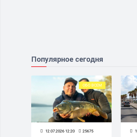
Популярное сегодня
ОРУЖИЕ
ОБО ВСЕМ
70
12.07.2026 12:20
25675
1