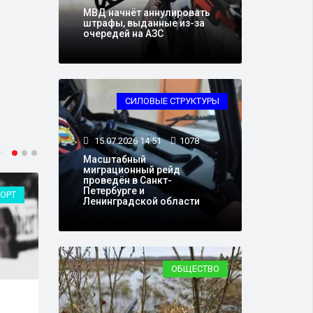
МВД начнёт аннулировать
штрафы, выданные из-за
очередей на АЗС
СИЛОВЫЕ СТРУКТУРЫ
15.07.2026 14:51
1078
Масштабный
миграционный рейд
проведён в Санкт-
Петербурге и
ОРТ
РЕЛИГИЯ
Ленинградской области
ОБЩЕСТВО
13.07.2026 14:14
4668
15.0