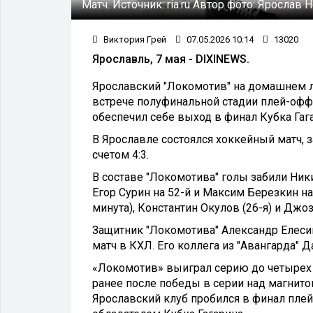
Матч.
Источник:
ria.ru
Автор фото:
Ярослав 
Виктория Грей
07.05.2026 10:14
13020
Ярославль, 7 мая - DIXINEWS.
Ярославский "Локомотив" на домашнем л
встрече полуфинальной стадии плей-офф 
обеспечил себе выход в финал Кубка Гаг
В Ярославле состоялся хоккейный матч,
счетом 4:3.
В составе "Локомотива" голы забили Ник
Егор Сурин на 52-й и Максим Березкин на
минута), Константин Окулов (26-я) и Джоз
Защитник "Локомотива" Александр Елесин
матч в КХЛ. Его коллега из "Авангарда"
«Локомотив» выиграл серию до четырех п
ранее после победы в серии над магнито
Ярославский клуб пробился в финал пле