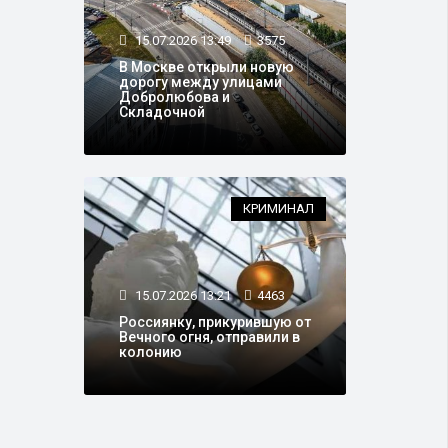
15.07.2026 13:49
3575
В Москве открыли новую
дорогу между улицами
Добролюбова и
Складочной
КРИМИНАЛ
15.07.2026 13:21
4463
Россиянку, прикурившую от
Вечного огня, отправили в
колонию