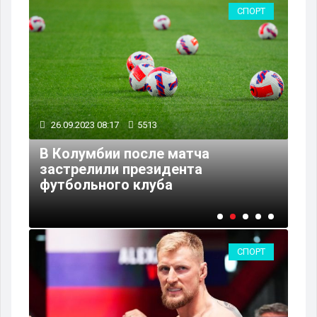
РТ
СПОРТ
26.09.2023 08:17
5513
25
В Колумбии после матча
застрелили президента
"Л
футбольного клуба
об
СПОРТ