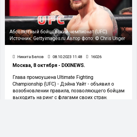
Абсолютный бойцовский чемпионат (UFC).
Источник:
Gettyimages.ru
Автор фото:
© Chris Unger
Никита Белов
08.10.2023 11:48
16026
Москва, 8 октября - DIXINEWS.
Глава промоушена Ultimate Fighting
Championship (UFC) - Дэйна Уайт - объявил о
возобновлении правила, позволяющего бойцам
выходить на ринг с флагами своих стран.
"Это означает, что российские бойцы теперь
также смогут выходить в октагон под флагом
своей страны. В 2022 году UFC запретила
бойцам использовать флаги на своих
поединках из-за опасений создания