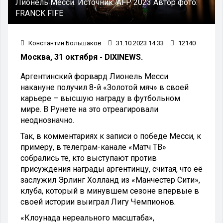
Лионель Месси.
Источник:
AFP 2023
Автор фото:
FRANCK FIFE
Константин Большаков
31.10.2023 14:33
12140
Москва, 31 октября - DIXINEWS.
Аргентинский форвард Лионель Месси
накануне получил 8-й «Золотой мяч» в своей
карьере – высшую награду в футбольном
мире. В Рунете на это отреагировали
неоднозначно.
Так, в комментариях к записи о победе Месси, к
примеру, в телеграм-канале «Матч ТВ»
собрались те, кто выступают против
присуждения награды аргентинцу, считая, что её
заслужил Эрлинг Холланд из «Манчестер Сити»,
клуба, который в минувшем сезоне впервые в
своей истории выиграл Лигу Чемпионов.
«Клоунада нереального масштаба»,