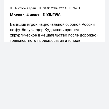
Виктория Грей
04.06.2026 12:14
9401
Москва, 4 июня - DIXINEWS.
Бывший игрок национальной сборной России
по футболу Федор Кудряшов прошел
хирургическое вмешательство после дорожно-
транспортного происшествия и теперь
находится дома. Об этом рассказала
представитель спортсмена Елена Болотова.
В Telegram-канале Медиалиги появилась
информация о том, что Фёдор Кудряшов
оказался в больнице после дорожного
происшествия. Позже пресс-атташе Болотова в
разговоре с РИА Новости уточнила, что
защитнику предстоит хирургическое
вмешательство.
«Все хорошо, Федор уже дома», —
заявила Болотова.