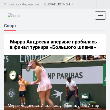
Российская Федерация
ВЫБРАТЬ
РЕГИОН
Toggl
naviga
Спорт
Мирра Андреева впервые пробилась
в финал турнира «Большого шлема»
Мирра Андреева.
Источник:
yandex.ru/video
Автор