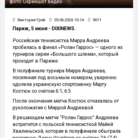
фото:
Скриншот видео
Виктория Грей
05.06.2026 10:14
9011
Париж, 5 июня - DIXINEWS.
Российская теннисистка Мирра Андреева
пробилась в финал «Ролан Гаррос» — одного из
турниров серии «Большого шлема», который
проходит в Париже.
В полуфинале турнира Мирра Андреева,
посеянная под восьмым номером, уверенно
одолела украинскую спортсменку Марту
Костюк со счётом 6:1, 6:3.
После окончания матча Костюк отказалась от
рукопожатия с Миррой Андреевой.
В решающем матче “Ролан Гаррос” Андреева
встретится с польской теннисисткой Майей
Хвалиньской, которая в полуфинале обыграла
россиянку Диану Шнайдер со счётом 7:6 (7:4),