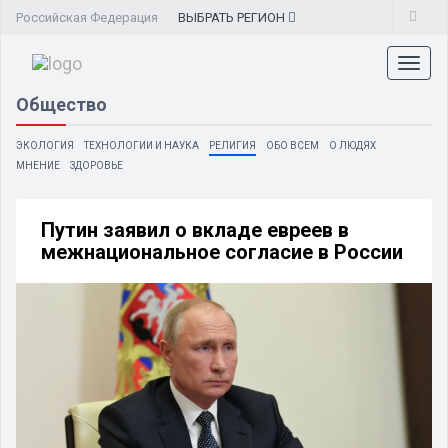
Российская Федерация
ВЫБРАТЬ
РЕГИОН
Toggl
naviga
Общество
ЭКОЛОГИЯ
ТЕХНОЛОГИИ И НАУКА
РЕЛИГИЯ
ОБО ВСЕМ
О ЛЮДЯХ
МНЕНИЕ
ЗДОРОВЬЕ
Путин заявил о вкладе евреев в
межнациональное согласие в России