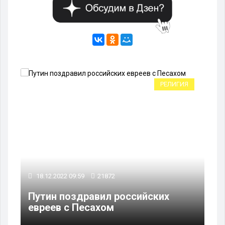
ЬЕ
РЕЛИГИЯ
18.12.2022 09:59
21872
Путин поздравил российских
ом
евреев с Песахом