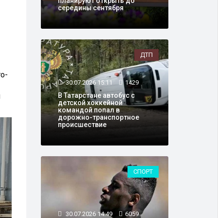
планируют открыть до
середины сентября
ДТП
го-
30.07.2026 15:11
1429
В Татарстане автобус с
м
детской хоккейной
командой попал в
дорожно-транспортное
происшествие
СПОРТ
30.07.2026 14:49
6059