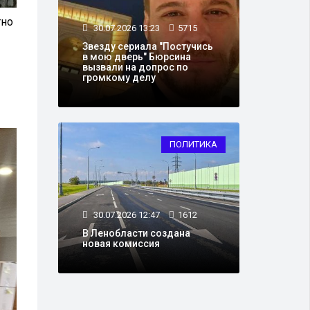
тно
30.07.2026 13:23
5715
Звезду сериала "Постучись
в мою дверь" Бюрсина
вызвали на допрос по
громкому делу
ПОЛИТИКА
30.07.2026 12:47
1612
В Ленобласти создана
новая комиссия