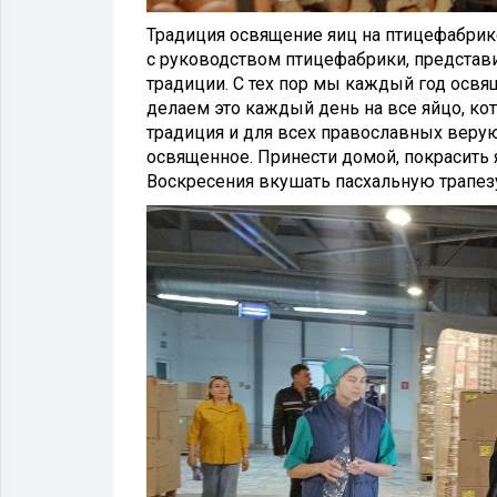
Традиция освящение яиц на птицефабрике
с руководством птицефабрики, представ
традиции. С тех пор мы каждый год освя
делаем это каждый день на все яйцо, кот
традиция и для всех православных верую
освященное. Принести домой, покрасить 
Воскресения вкушать пасхальную трапезу