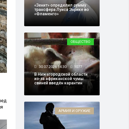
«Зенит» определил сумму
трансфера Луиса Энрике во
«Фламенго»
ОБЩЕСТВО
30.07.2026 14:30
1077
В Нижегородской области
из-за африканской чумы
свиней введён карантин
ред
ия
АРМИЯ И ОРУЖИЕ