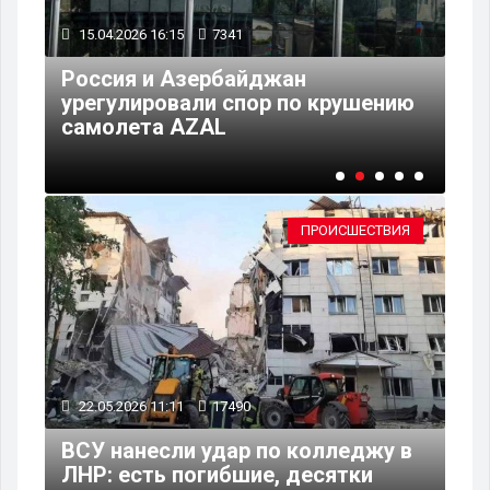
15.04.2026 16:15
7341
10
 в
Россия и Азербайджан
урегулировали спор по крушению
Ра
самолета AZAL
ту
ПРОИСШЕСТВИЯ
22.05.2026 11:11
17490
ВСУ нанесли удар по колледжу в
ЛНР: есть погибшие, десятки