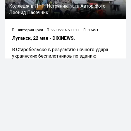
Колледж в ЛНР.
Источник:
ria.ru
Автор фото:
Леонид Пасечник
Виктория Грей
22.05.2026 11:11
17491
Луганск, 22 мая - DIXINEWS.
В Старобельске в результате ночного удара
украинских беспилотников по зданию
колледжа получили ранения более 30 человек.
Об этом сообщил глава ЛНР Леонид Пасечник.
"ВСУ прицельно ударили по спящим
беззащитным детям. Вражеские
БПЛА атаковали учебный корпус и
общежитие Старобельского
профессионального колледжа нашего
педуниверситета. В момент удара там
находились 86 детей от 14 до 18 лет.