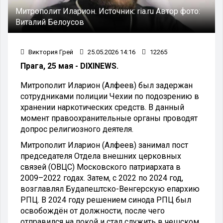
Митрополит Иларион.
Источник:
ria.ru
Автор фото:
Виталий Белоусов
Виктория Грей
25.05.2026 14:16
12265
Прага, 25 мая - DIXINEWS.
Митрополит Иларион (Алфеев) был задержан
сотрудниками полиции Чехии по подозрению в
хранении наркотических средств. В данный
момент правоохранительные органы проводят
допрос религиозного деятеля.
Митрополит Иларион (Алфеев) занимал пост
председателя Отдела внешних церковных
связей (ОВЦС) Московского патриархата в
2009–2022 годах. Затем, с 2022 по 2024 год,
возглавлял Будапештско-Венгерскую епархию
РПЦ. В 2024 году решением синода РПЦ был
освобождён от должности, после чего
отправился на покой и стал служить в чешском