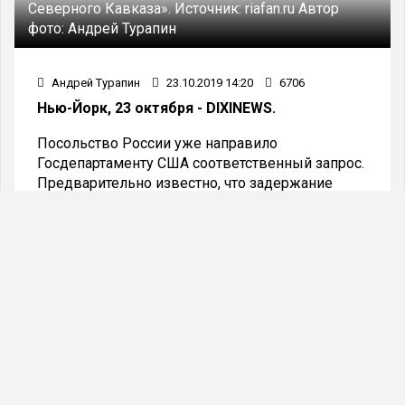
Северного Кавказа».
Источник:
riafan.ru
Автор
фото:
Андрей Турапин
Андрей Турапин
23.10.2019 14:20
6706
Нью-Йорк, 23 октября - DIXINEWS.
Посольство России уже направило
Госдепартаменту США соответственный запрос.
Предварительно известно, что задержание
проводила миграционная служба.
В пресс-службе посольства журналистам
сообщили, что о задержании в Майами (штат
Флорида) бывшего вице-президента
Олимпийского комитета России Ахмеда
Билалова узнали из официальных сообщений в
прессе.
Имя Билалова, возглавлявшего ранее
компанию «Курорты Северного Кавказа»,
связывают со скандальной историей о