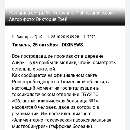
Женщина ест рыбу.
Источник:
Pishhevarenie.com
Автор фото:
Виктория Грей
Виктория Грей
25.10.2019 09:28
7972
Тюмень, 25 октября - DIXINEWS.
Все пострадавшие проживают в деревне
Ачиры. Туда прибыли медики, чтобы осмотреть
остальных жителей.
Как сообщается на официальном сайте
Роспотребнадзора по Тюменской области, в
настоящий момент на госпитализации в
токсикологическом отделении ГБУЗ ТО
«Областная клиническая больница №1»
находятся 8 человек, двое из которых в
реанимации. Им поставлен диагноз:
«Алиментарно-токсическая пароксизмальная
миоглобинурия» (гаффская болезнь).