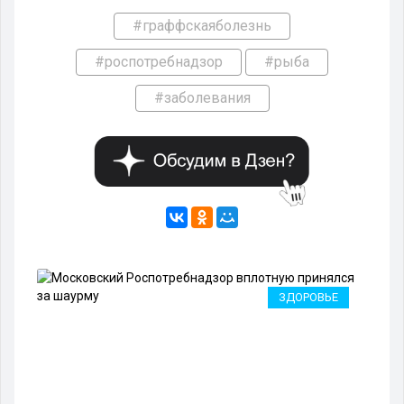
#граффскаяболезнь
#роспотребнадзор
#рыба
#заболевания
ЗДОРОВЬЕ