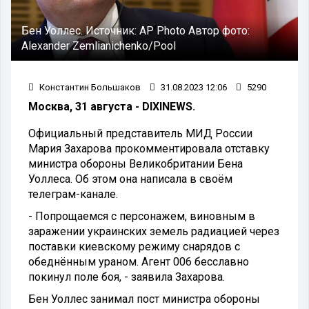
Бен Уоллес.
Источник:
AP Photo
Автор фото:
Alexander Zemlianichenko/Pool
Константин Большаков
31.08.2023 12:06
5290
Москва, 31 августа - DIXINEWS.
Официальный представитель МИД России
Мария Захарова прокомментировала отставку
министра обороны Великобритании Бена
Уоллеса. Об этом она написала в своём
телеграм-канале.
- Попрощаемся с персонажем, виновным в
заражении украинских земель радиацией через
поставки киевскому режиму снарядов с
обеднённым ураном. Агент 006 бесславно
покинул поле боя, - заявила Захарова.
Бен Уоллес занимал пост министра обороны