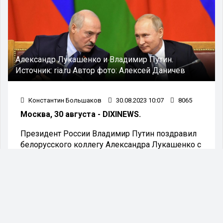
Александр Лукашенко и Владимир Путин.
Источник:
ria.ru
Автор фото:
Алексей Даничев
Константин Большаков
30.08.2023 10:07
8065
Москва, 30 августа - DIXINEWS.
Президент России Владимир Путин поздравил
белорусского коллегу Александра Лукашенко с
днём рождения. Об этом сообщили в МИД
России.
Как отметил в своём поздравительном
послании российский лидер, Лукашенко много
лет неустанно трудится на благо народа
Белоруссии и проводит последовательную