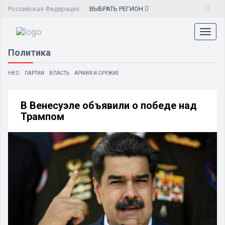
Российская Федерация
ВЫБРАТЬ
РЕГИОН
Toggl
naviga
Политика
НКО
ПАРТИИ
ВЛАСТЬ
АРМИЯ И ОРУЖИЕ
В Венесуэле объявили о победе над
Трампом