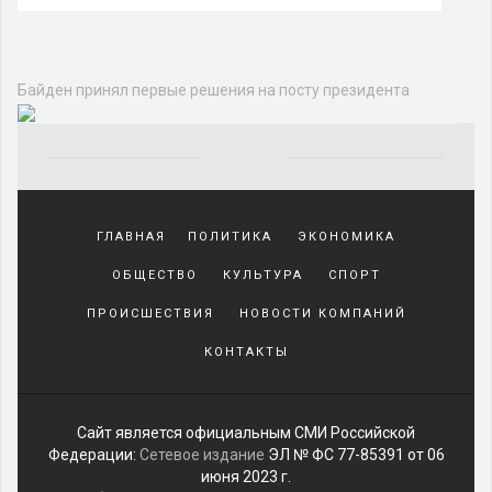
Байден принял первые решения на посту президента
Yakından
tanıdığı
ГЛАВНАЯ
ПОЛИТИКА
ЭКОНОМИКА
sürekli
beraber
ОБЩЕСТВО
КУЛЬТУРА
СПОРТ
zaman
geçirerek
ПРОИСШЕСТВИЯ
НОВОСТИ КОМПАНИЙ
günlerini
КОНТАКТЫ
harcadığı
porno
izle
kadar
Сайт является официальным СМИ Российской
yakın
Федерации:
Сетевое издание
ЭЛ № ФС 77-85391 от 06
olan
июня 2023 г.
arkadaşına