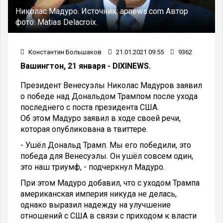
Николас Мадуро.
Источник:
apnews.com
Автор
фото:
Matias Delacroix.
Константин Большаков
21.01.2021 09:55
9362
Вашингтон, 21 января - DIXINEWS.
Президент Венесуэлы Николас Мадуров заявил
о победе над Дональдом Трампом после ухода
последнего с поста президента США.
Об этом Мадуро заявил в ходе своей речи,
которая опубликована в твиттере.
- Ушёл Дональд Трамп. Мы его победили, это
победа для Венесуэлы. Он ушёл совсем один,
это наш триумф, - подчеркнул Мадуро.
При этом Мадуро добавил, что с уходом Трампа
американская империя никуда не делась,
однако выразил надежду на улучшение
отношений с США в связи с приходом к власти