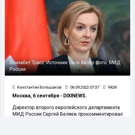
Элизабет Трасс.
Источник:
ria.ru
Автор фото:
МИД
России
Константин Большаков
06.09.2022 07:37
9428
Москва, 6 сентября - DIXINEWS.
Директор второго европейского департамента
МИД России Сергей Беляев прокомментировал
идею нового премьер-министра
Великобритании Элизабет Трасс изъять
замороженные российские активы. Слова