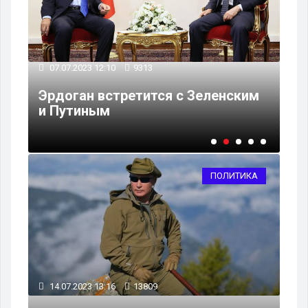
07.07.2023 12:10
9313
16
Эрдоган встретится с Зеленским
Вл
и Путиным
в 
ПОЛИТИКА
14.07.2023 13:16
13809