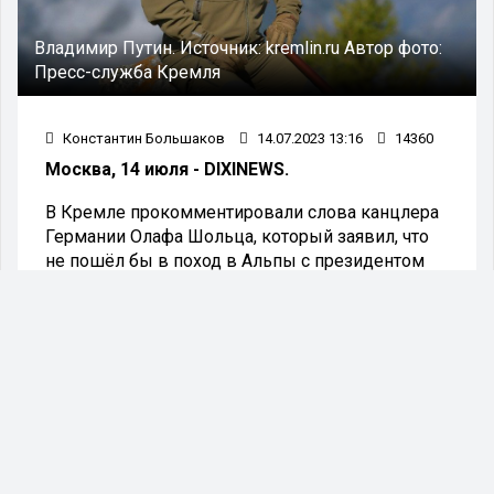
Владимир Путин.
Источник:
kremlin.ru
Автор фото:
Пресс-служба Кремля
Константин Большаков
14.07.2023 13:16
14360
Москва, 14 июля - DIXINEWS.
В Кремле прокомментировали слова канцлера
Германии Олафа Шольца, который заявил, что
не пошёл бы в поход в Альпы с президентом
России Владимиром Путиным. Об этом
сообщили сегодня в администрации
президента.
Как отметили в Кремле, Москву не огорчили
заявления Шольца, потому что российский
президент предпочитает походы по России, а не
по Альпам.
Напомним, накануне Олаф Шольц, размышляя о