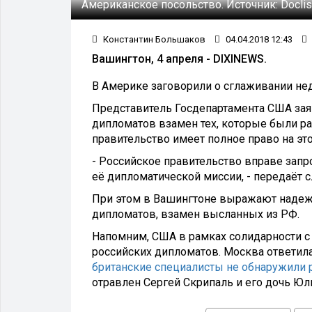
Американское посольство.
Источник:
Doclis
Константин Большаков
04.04.2018 12:43
Вашингтон, 4 апреля - DIXINEWS.
В Америке заговорили о сглаживании не
Представитель Госдепартамента США заяв
дипломатов взамен тех, которые были р
правительство имеет полное право на э
- Российское правительство вправе зап
её дипломатической миссии, - передаёт с
При этом в Вашингтоне выражают надеж
дипломатов, взамен высланных из РФ.
Напомним, США в рамках солидарности с
российских дипломатов. Москва ответила 
британские специалисты не обнаружили 
отравлен Сергей Скрипаль и его дочь Юл