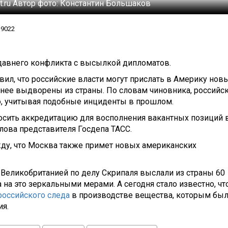
t.ru
Автор фото:
Константин Большаков
9022
давнего конфликта с высылкой дипломатов.
ил, что российские власти могут прислать в Америку нов
анее выдворены из страны. По словам чиновника, российс
то, учитывая подобные инциденты в прошлом.
росить аккредитацию для восполнения вакантных позиций 
лова представителя Госдепа ТАСС.
ду, что Москва также примет новых американских
 Великобританией по делу Скрипаля выслали из страны 60
на это зеркальными мерами. А сегодня стало известно, чт
российского следа
в производстве вещества, которым бы
ия.