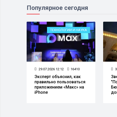
Популярное сегодня
ОРУЖИЕ
ТЕХНОЛОГИИ И НАУКА
91
29.07.2026 12:12
16410
3
Эксперт объяснил, как
Зв
правильно пользоваться
"П
приложением «Макс» на
Бю
iPhone
до