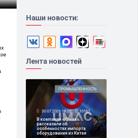
Наши новости:
ых
кое
Лента новостей
в
ПРОМЫШЛЕННОСТЬ
о
30.07.2026 18:20
10167
л
В компании «Юмак»
рассказали об
особенностях импорта
оборудования из Китая