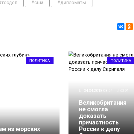
#госдеп
#сша
#дипломаты
ПОЛИТИКА
ПОЛИТИКА
04.04.2018 08:54
6291
Великобритания
не смогла
доказать
причастность
ем из морских
России к делу