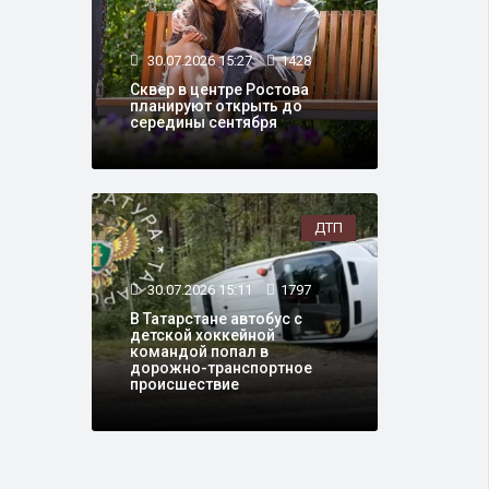
30.07.2026 15:27
1428
Сквер в центре Ростова
планируют открыть до
середины сентября
ДТП
30.07.2026 15:11
1797
В Татарстане автобус с
детской хоккейной
командой попал в
дорожно-транспортное
происшествие