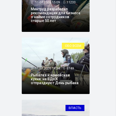
11.07.2026 15:09
11233
Минтруд разработал
рекомендации для бизнеса
о найме сотрудников
старше 50 лет
ОБО ВСЕМ
11.07.2026 14:34
3749
Рыбалка и армейская
кухня: на ВДНХ
отпразднуют День рыбака
ВЛАСТЬ