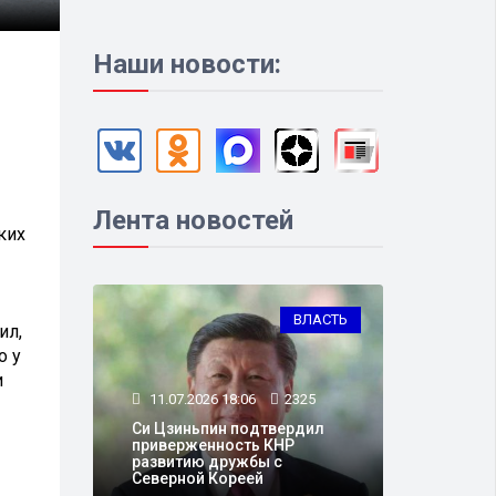
Наши новости:
Лента новостей
ких
ВЛАСТЬ
ил,
о у
и
11.07.2026 18:06
2325
Си Цзиньпин подтвердил
приверженность КНР
развитию дружбы с
Северной Кореей