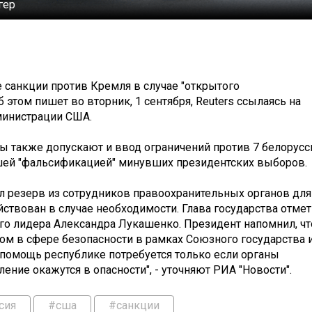
гер
 санкции против Кремля в случае "открытого
этом пишет во вторник, 1 сентября, Reuters ссылаясь на
министрации США.
ы также допускают и ввод ограничений против 7 белорусс
шей "фальсификацией" минувших президентских выборов.
ал резерв из сотрудников правоохранительных органов для
ствован в случае необходимости. Глава государства отмет
ого лидера Александра Лукашенко. Президент напомнил, чт
ом в сфере безопасности в рамках Союзного государства 
 помощь республике потребуется только если органы
ение окажутся в опасности", - уточняют РИА "Новости".
сия
#сша
#санкции