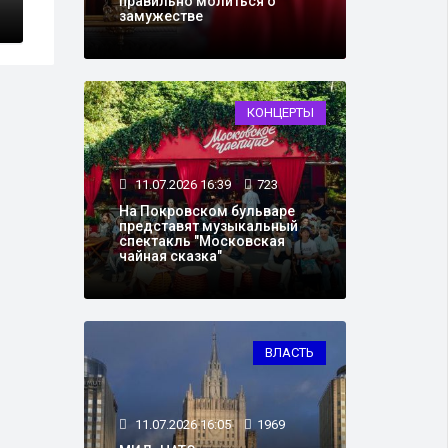
правильно молиться о
замужестве
КОНЦЕРТЫ
11.07.2026 16:39
723
На Покровском бульваре
представят музыкальный
спектакль "Московская
чайная сказка"
ВЛАСТЬ
11.07.2026 16:05
1969