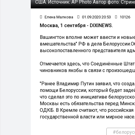
США.
Источник:
AP Photo
Автор фото:
Стрин
Елена Малкова
01.09.2020 20:53
10126
Москва, 1 сентября - DIXINEWS.
Вашингтон вполне может ввести и новые
вмешательства" РФ в дела Белоруссии.Об 
высокопоставленного представителя ад
Отмечается здесь, что Соединённые Штат
чиновников якобы в связи с произошед
"Ранее Владимир Путин заявил, что созд
помощи Белоруссии, который будет задей
что сделал это по инициативе белорусск
Москвы есть обязательства перед Минск
ОДКБ. В Кремле считают, что российская
государственной власти или мирное насел
#белорус