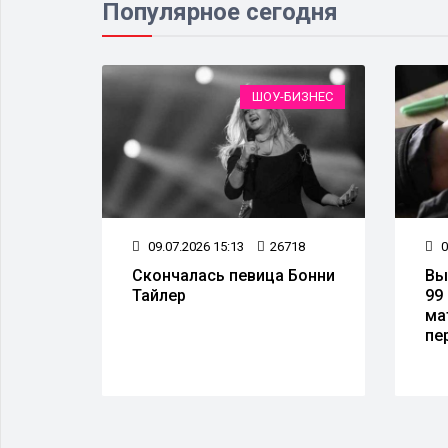
Популярное сегодня
ИЗНЕС
ШОУ-БИЗНЕС
25
09.07.2026 15:13
26718
0
Скончалась певица Бонни
Вы
Тайлер
99
ма
пе