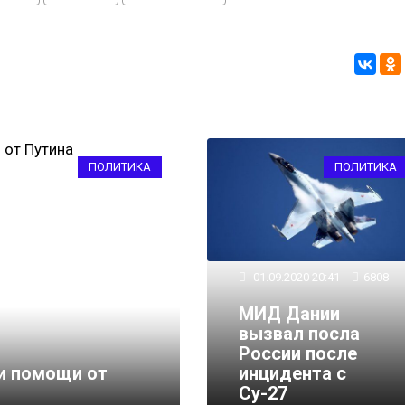
ПОЛИТИКА
ПОЛИТИКА
01.09.2020 20:41
6808
МИД Дании
вызвал посла
17.12.2022 20:00
21660
России после
ии помощи от
Трамп раскритиковал
инцидента с
российской нефти
Су-27