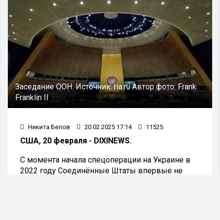
Заседание ООН.
Источник:
ria.ru
Автор фото:
Frank
Franklin II
Никита Белов
20.02.2025 17:14
11525
США, 20 февраля - DIXINEWS.
С момента начала спецоперации на Украине в
2022 году Соединённые Штаты впервые не
выступили в качестве соавтора антироссийской
резолюции Генеральной Ассамблеи ООН,
касающейся украинского конфликта. Об этом
сообщает «РИА Новости», ссылаясь на