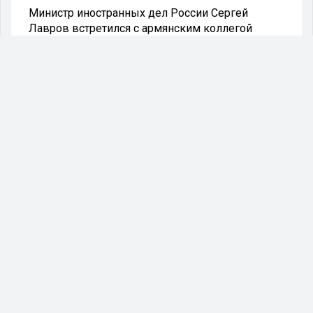
Министр иностранных дел России Сергей
Лавров встретился с армянским коллегой
Араратом Мирзояном. Об этом сообщает
официальный представитель МИД РФ Мария
Захарова.
Встреча дипломатов проходит на полях Совета
ОБСЕ в Северной Македонии, куда российский
министр прибыл сегодня. Также Лавров перед
первым пленарным заседанием лично
поприветствовал действующий председатель
ОБСЕ, глава МИД Северной Македонии Буяр
Османи.
Подробностей переговоров Лаврова и
Мирзояна в МИД пока не озвучили. Заседание
Совета ОБСЕ в Северной Македонии будет
проходить 30 ноября – 1 декабря.
Напомним, начало саммита уже
ознаменовалось скандалом – Болгария
запретила пролетать над своей территорией