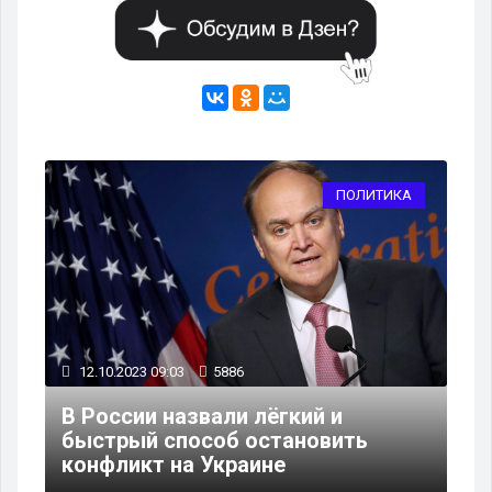
КА
ПОЛИТИКА
12.10.2023 09:03
5886
11
В России назвали лёгкий и
быстрый способ остановить
Кр
НГ
конфликт на Украине
ре