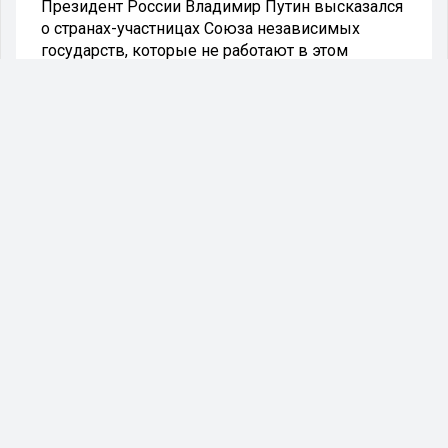
Президент России Владимир Путин высказался
о странах-участницах Союза независимых
государств, которые не работают в этом
формате, хоть и числятся его участниками. Об
этом глава российского государства сказал в
ходе заседания Совета глав государств СНГ в
узком составе, который проходит в Бишкеке.
В частности, Путин говорил об Украине и Грузии,
которые входят в СНГ, но работать в этом
формате не хотят. Что касается Молдавии, то
она практически утратила свою идентичность,
добавил российский лидер.
При этом на Совете отсутствовал и премьер-
министр Армении Никол Пашинян, однако по
поводу Еревана Путин ничего не сказал.
Что касается самого формата СНГ, его
президент назвал эффективным.
- Содружество остаётся надёжным и,
безусловно, востребованным и эффективным