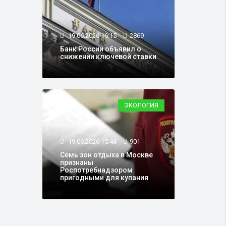
19.06.2026 16:15
2869
Банк России объявил о
снижении ключевой ставки
ЭКОЛОГИЯ
19.06.2026 15:48
901
Семь зон отдыха в Москве
признаны
Роспотребнадзором
пригодными для купания