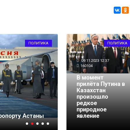
ПОЛИТИКА
ПОЛИТИКА
09.11.2023 12:37
160104
В момент
прилёта Путина в
Казахстан
произошло
08.11.2023 09:45
8985
редкое
Путин оценил свои о
природное
эропорту Астаны
накануне поездки в К
явление