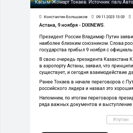
Касым-Жомарт Токаев.
Источник:
ria.ru
Авто
Константин Большаков
09.11.2023 13:03
Астана, 9 ноября - DIXINEWS.
Президент России Владимир Путин заявил
наиболее близким союзником. Слова росс
государства прибыл 9 ноября с официал
В свою очередь президента Казахстана 
в аэропорту Астаны, заявил, что принци
существует, и сегодня взаимодействие д
Ранее Токаев в начале переговоров с П
российского лидера и назвал это хороши
Напомним, по итогам переговоров презид
ряда важных документов и выступление 
#путин