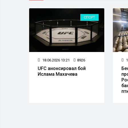
ЛАСТЬ
СПОРТ
8
18.06.2026 13:21
8926
1
 к
UFC анонсировал бой
Бе
Ислама Махачева
пр
Ро
ба
пт