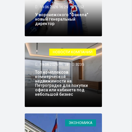
19.06.2026 16:29
2152
У воронежского "Факела"
новый генеральный
директор
НОВОСТИ КОМПАНИЙ
19.06.2026 16:19
3235
Топ комплексов
коммерческой
недвижимости на
Петроградке для покупки
офиса или кабинета под
небольшой бизнес
ЭКОНОМИКА