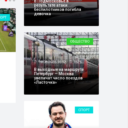
В Подмосковье в
результате атаки
беспилотников погибла
девочка
ОРТ
СПОРТ
ОБЩЕСТВО
17.06.2026 10:14
5569
17.0
19.06.2026 16:52
1625
Хет-трик Месси
ВСУ 
В выходные на маршруте
обеспечил победу
юным
Петербург — Москва
увеличат число поездов
сборной Аргентины над
Бело
«Ласточка»
Алжиром на ЧМ-2026
обла
СПОРТ