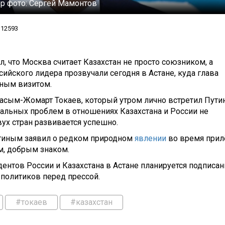
р фото:
Сергей Мамонтов
12593
, что Москва считает Казахстан не просто союзником, а
ийского лидера прозвучали сегодня в Астане, куда глава
ьным визитом.
Касым-Жомарт Токаев, который утром лично встретил Пути
пиальных проблем в отношениях Казахстана и России не
вух стран развивается успешно.
утиным заявил о редком природном
явлении
во время прил
м, добрым знаком.
ентов России и Казахстана в Астане планируется подписан
политиков перед прессой.
#токаев
#казахстан