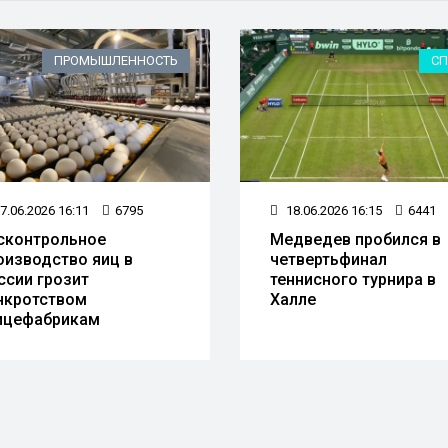
ПРОМЫШЛЕННОСТЬ
СП
7.06.2026 16:11
6795
18.06.2026 16:15
6441
сконтрольное
Медведев пробился в
оизводство яиц в
четвертьфинал
ссии грозит
теннисного турнира в
нкротством
Халле
ицефабрикам