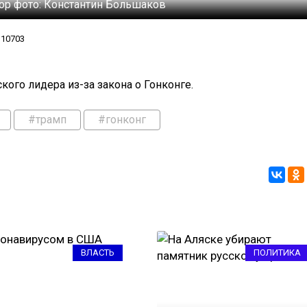
ор фото:
Константин Большаков
10703
ого лидера из-за закона о Гонконге.
#трамп
#гонконг
ВЛАСТЬ
ПОЛИТИКА