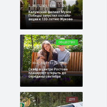
30.07.2026 15:48
722
Калужский филиал Музея
Победы запустил онлайн-
акции к 130-летию Жукова
ОБЩЕСТВО
30.07.2026 15:27
539
Сквер в центре Ростова
планируют открыть до
середины сентября
ДТП