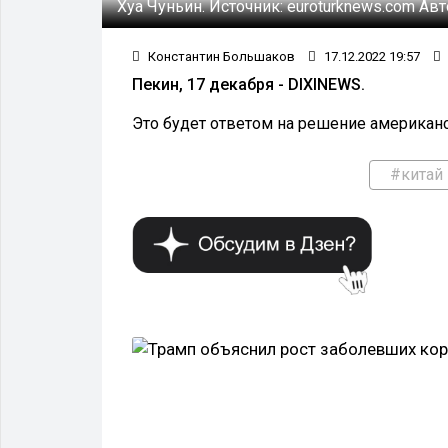
Хуа Чуньин.
Источник:
euroturknews.com
Авт
Константин Большаков
17.12.2022 19:57
Пекин, 17 декабря - DIXINEWS.
Это будет ответом на решение американск
#китай
ПОЛИТИКА