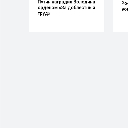
вцам
Путин наградил Володина
Ро
орденом «За доблестный
во
ы
труд»