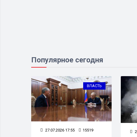
Популярное сегодня
ИЗНЕС
ВЛАСТЬ
29
27.07.2026 17:55
15519
2