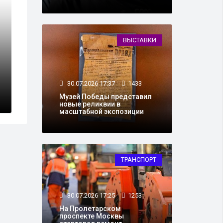
ВЫСТАВКИ
17.12.2022 19:56
7
саммите G7 в
Дональд Трамп
е
Ангелу Меркел
30.07.2026 17:37
1433
Музей Победы представил
новые реликвии в
масштабной экспозиции
ТРАНСПОРТ
30.07.2026 17:25
1253
На Пролетарском
проспекте Москвы