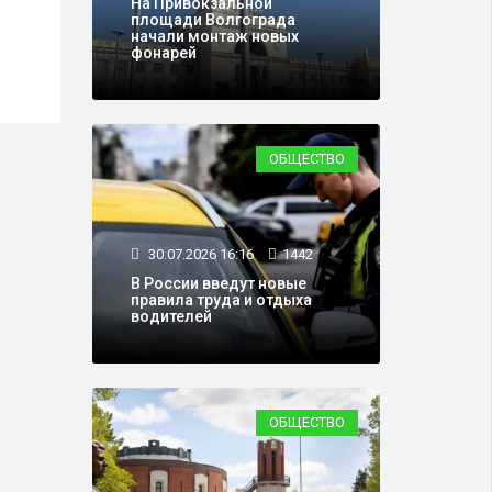
На Привокзальной
Эксперт объяснил, как
Соцф
площади Волгограда
правильно пользоваться
разм
начали монтаж новых
фонарей
приложением «Макс» на
пенс
iPhone
ОБЩЕСТВО
30.07.2026 16:16
1442
В России введут новые
правила труда и отдыха
водителей
ОБЩЕСТВО