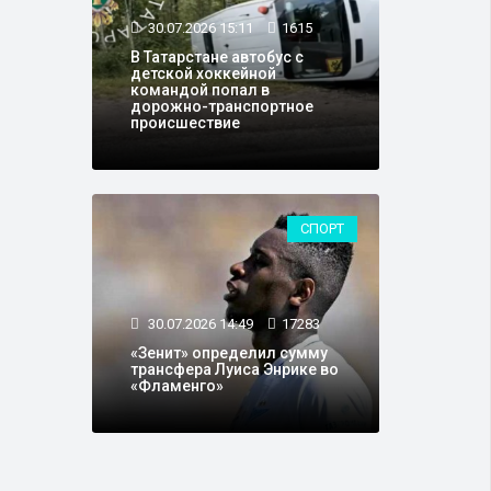
30.07.2026 15:11
1615
В Татарстане автобус с
детской хоккейной
командой попал в
дорожно-транспортное
происшествие
СПОРТ
30.07.2026 14:49
17283
«Зенит» определил сумму
трансфера Луиса Энрике во
«Фламенго»