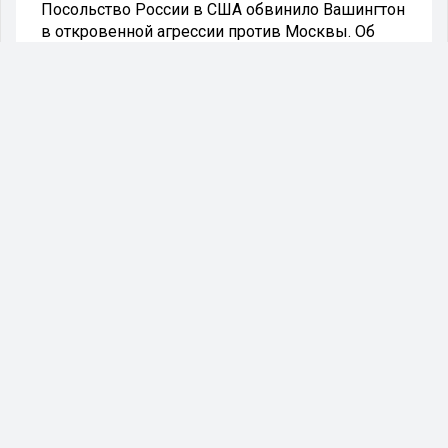
Посольство России в США обвинило Вашингтон
в откровенной агрессии против Москвы. Об
этом сообщает пресс-служба МИД РФ.
Так в посольстве отреагировали о новом пакете
антироссийских санкций, о котором США
заявили 16 ноября.
- В истории взаимодействия двух держав были
взлеты и падения, конфронтация и разрядка,
братство по оружию и гонка вооружений.
Периоды нормального диалога приносили
только пользу народам обеих стран и интересам
глобальной безопасности. Однако нынешние
времена характеризуются откровенной
агрессией со стороны Вашингтона, который
провозгласил целью «стратегическое
поражение» России, - заявили в
дипломатическом представительстве.
В посольстве добавили, что несмотря на
попытки США использовать против России