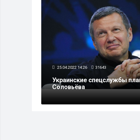
ВЫЕ СТРУКТУРЫ
25.04.2022 14:26
31643
на
Украинские спецслужбы пла
Соловьёва