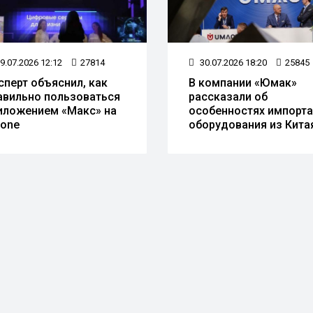
9.07.2026 12:12
27814
30.07.2026 18:20
25845
сперт объяснил, как
В компании «Юмак»
авильно пользоваться
рассказали об
иложением «Макс» на
особенностях импорта
hone
оборудования из Кита