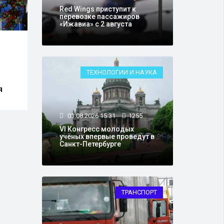
Red Wings приступит к
перевозке пассажиров
«Ижавиа» с 2 августа
29.07.2026 16:14
19815
30.0
Кассационный суд
В Ро
оставил приговор
начн
ТЕХНОЛОГИИ И НАУКА
Блиновской, отклонив
сист
жалобы защиты
карт
я
01.08.2026 15:31
1255
VI Конгресс молодых
учёных впервые проведут в
Санкт-Петербурге
ТРАНСПОРТ