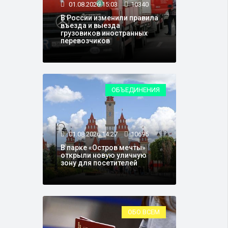
01.08.2026 15:03
10340
В России изменили правила
въезда и выезда
грузовиков иностранных
перевозчиков
ОБЪЕДИНЕНИЯ
01.08.2026 14:27
10696
В парке «Остров мечты»
открыли новую уличную
зону для посетителей
ОБО ВСЕМ