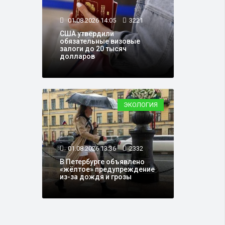
01.08.2026 14:05
3221
США утвердили
обязательные визовые
залоги до 20 тысяч
долларов
ЭКОЛОГИЯ
01.08.2026 13:36
2332
В Петербурге объявлено
«жёлтое» предупреждение
из-за дождя и грозы