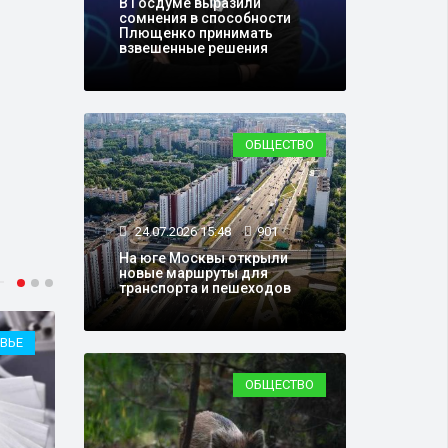
В Госдуме выразили
сомнения в способности
Плющенко принимать
взвешенные решения
ОБЩЕСТВО
24.07.2026 15:48
901
На юге Москвы открыли
новые маршруты для
транспорта и пешеходов
ВЬЕ
ШОУ-БИЗНЕС
ОБЩЕСТВО