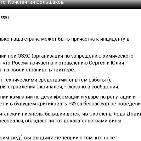
то:
Константин Большаков
5581
лько наша страна может быть причастна к инциденту в
ии при ОЗХО (организация по запрещению химического
л, что Россия причастна к отравлению Сергея и Юлии
л на своей странице в твиттере.
ет техническими средствами, опытом работы (с
я отравления Скрипалей, - сказано в сообщении.
нии кампании по дезинформации и ударе по репутации и
ет и в будущем критиковать РФ за безрассудное поведени
ританский писатель, бывший детектив Скотленд-Ярда Дэви
ресовался, обладает ли тот доказательствами вины
рим. ред.) вы выдвигаете теории о том, кто несёт