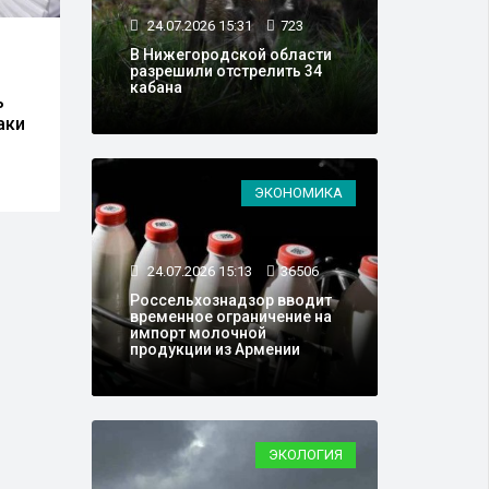
24.07.2026 15:31
723
23.07.2026 13:21
23878
24.0
В Нижегородской области
разрешили отстрелить 34
"Настало время перемен":
Онко
кабана
ь
SHAMAN сжёг свои
сниз
аки
кожаные штаны
рака
ЭКОНОМИКА
24.07.2026 15:13
36506
Россельхознадзор вводит
временное ограничение на
импорт молочной
продукции из Армении
ЭКОЛОГИЯ