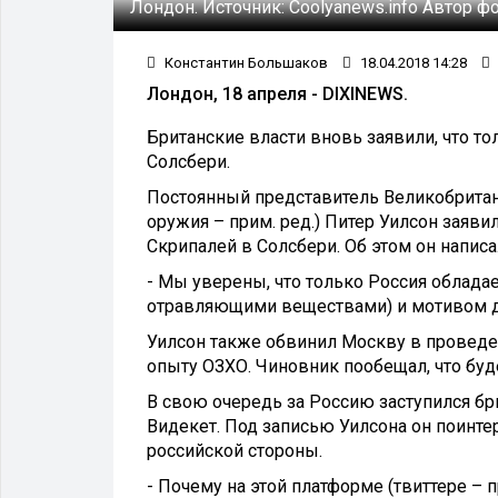
Лондон.
Источник:
Coolyanews.info
Автор фо
Константин Большаков
18.04.2018 14:28
Лондон, 18 апреля - DIXINEWS.
Британские власти вновь заявили, что то
Солсбери.
Постоянный представитель Великобритан
оружия – прим. ред.) Питер Уилсон заяви
Скрипалей в Солсбери. Об этом он написа
- Мы уверены, что только Россия облада
отравляющими веществами) и мотивом дл
Уилсон также обвинил Москву в проведе
опыту ОЗХО. Чиновник пообещал, что буд
В свою очередь за Россию заступился б
Видекет. Под записью Уилсона он поинте
российской стороны.
- Почему на этой платформе (твиттере – п