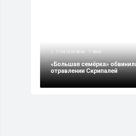
17.04.2018 08:46
8840
ойствах
«Большая семёрка» обвинил
палей
отравлении Скрипалей