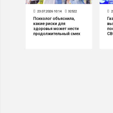
06
23.07.2026 10:14
32522
2
Психолог объяснила,
Га
какие риски для
вы
орт
здоровья может нести
по
 из
продолжительный смех
СВ