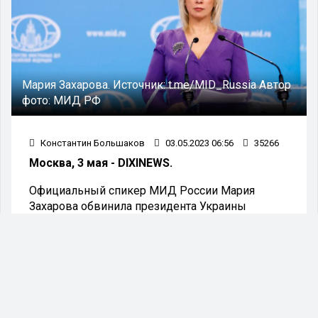
Мария Захарова.
Источник:
t.me/MID_Russia
Автор
фото:
МИД РФ
Константин Большаков
03.05.2023 06:56
35266
Москва, 3 мая - DIXINEWS.
Официальный спикер МИД России Мария
Захарова обвинила президента Украины
Владимира Зеленского в голодоморе
украинских граждан. Так дипломат
отреагировала на слова Зеленского о том, что
Украина является гарантом продовольственной
безопасности в мире.
По мнению Захаровой, Зеленский сказал