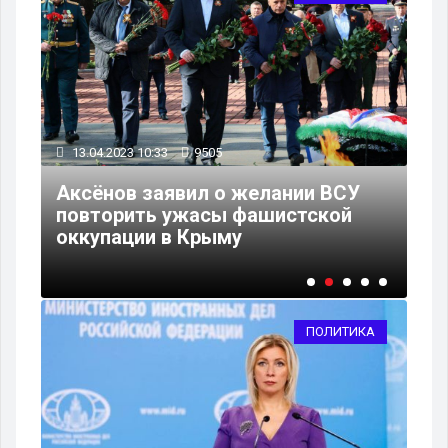
13.04.2023 10:33
9505
12
Аксёнов заявил о желании ВСУ
В 
повторить ужасы фашистской
По
оккупации в Крыму
по
ПОЛИТИКА