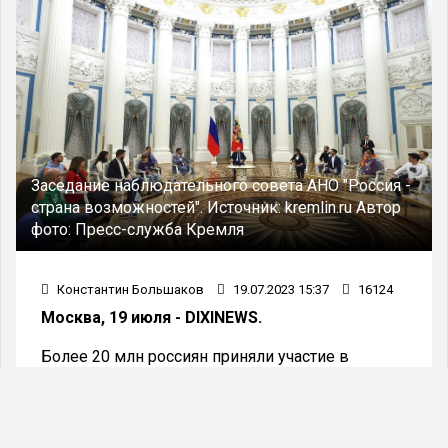
Заседание наблюдательного совета АНО "Россия -
страна возможностей".
Источник:
kremlin.ru
Автор
фото:
Пресс-служба Кремля
Константин Большаков
19.07.2023 15:37
16124
Москва, 19 июля - DIXINEWS.
Более 20 млн россиян приняли участие в
проектах АНО «Россия – страна возможностей»
на сегодняшний день. Об этом только что
заявил президент России Владимир Путин,
выступая на открытии заседания