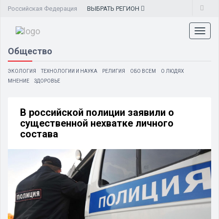
Российская Федерация
ВЫБРАТЬ
РЕГИОН
Toggl
naviga
Общество
ЭКОЛОГИЯ
ТЕХНОЛОГИИ И НАУКА
РЕЛИГИЯ
ОБО ВСЕМ
О ЛЮДЯХ
МНЕНИЕ
ЗДОРОВЬЕ
В российской полиции заявили о
существенной нехватке личного
состава