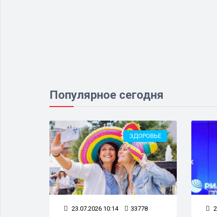
Популярное сегодня
ОМИКА
ЗДОРОВЬЕ
81
23.07.2026 10:14
33778
2