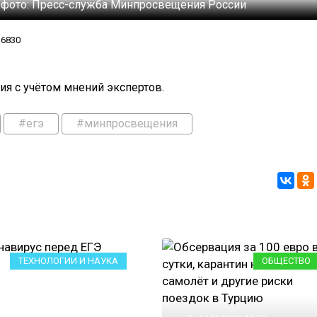
 фото:
Пресс-служба Минпросвещения России
6830
я с учётом мнений экспертов.
#егэ
#минпросвещения
ТЕХНОЛОГИИ И НАУКА
ОБЩЕСТВО