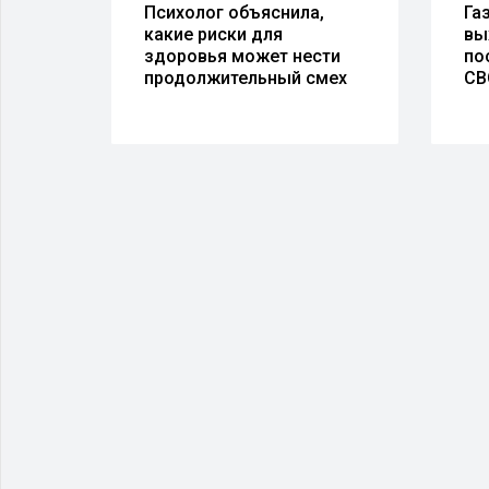
Психолог объяснила,
Га
какие риски для
вы
орт
здоровья может нести
по
 из
продолжительный смех
СВ