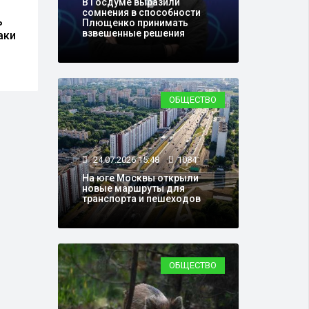
В Госдуме выразили
"Настало время перемен":
Онко
сомнения в способности
ь
SHAMAN сжёг свои
сниз
Плющенко принимать
взвешенные решения
аки
кожаные штаны
рака
ОБЩЕСТВО
24.07.2026 15:48
1084
На юге Москвы открыли
новые маршруты для
транспорта и пешеходов
ОБЩЕСТВО