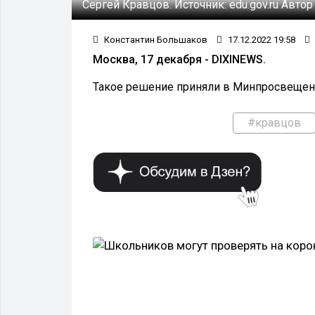
Сергей Кравцов.
Источник:
edu.gov.ru
Автор
Константин Большаков
17.12.2022 19:58
Москва, 17 декабря - DIXINEWS.
Такое решение приняли в Минпросвещени
#кравцов
ЛОГИИ И НАУКА