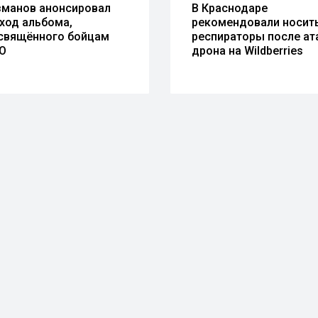
зманов анонсировал
В Краснодаре
ход альбома,
рекомендовали носит
свящённого бойцам
респираторы после ат
О
дрона на Wildberries