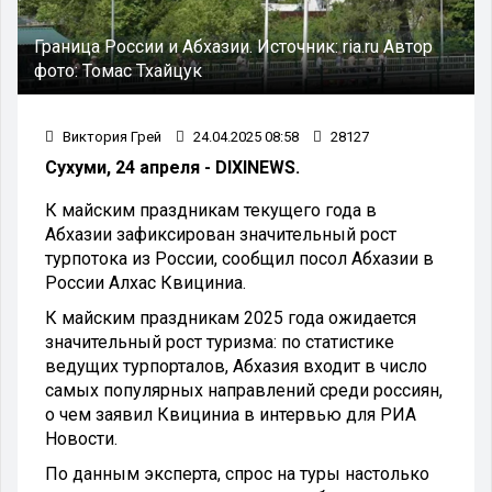
Граница России и Абхазии.
Источник:
ria.ru
Автор
фото:
Томас Тхайцук
Виктория Грей
24.04.2025 08:58
28127
Сухуми, 24 апреля - DIXINEWS.
К майским праздникам текущего года в
Абхазии зафиксирован значительный рост
турпотока из России, сообщил посол Абхазии в
России Алхас Квициниа.
К майским праздникам 2025 года ожидается
значительный рост туризма: по статистике
ведущих турпорталов, Абхазия входит в число
самых популярных направлений среди россиян,
о чем заявил Квициниа в интервью для РИА
Новости.
По данным эксперта, спрос на туры настолько