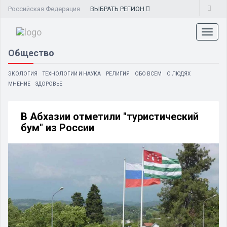
Российская Федерация
ВЫБРАТЬ
РЕГИОН
Toggl
naviga
Общество
ЭКОЛОГИЯ
ТЕХНОЛОГИИ И НАУКА
РЕЛИГИЯ
ОБО ВСЕМ
О ЛЮДЯХ
МНЕНИЕ
ЗДОРОВЬЕ
В Абхазии отметили "туристический
бум" из России