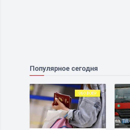
Популярное сегодня
О ВСЕМ
ОБО ВСЕМ