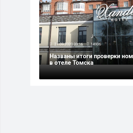
21.09.2020 09:16
14936
не
емости
Названы итоги проверки но
в отеле Томска