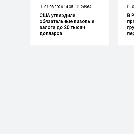
52
01.08.2026 14:05
26964
0
США утвердили
В 
ские
обязательные визовые
пр
и
залоги до 20 тысяч
гр
долларов
пе