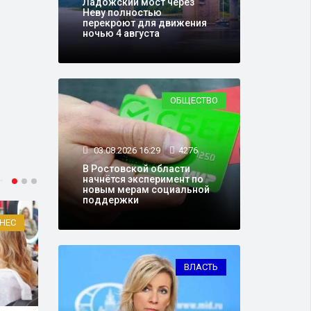
Ладожский мост через
Неву полностью
перекроют для движения
ночью 4 августа
ОБЩЕСТВО
03.08.2026 16:29
4276
В Ростовской области
начнётся эксперимент по
новым мерам социальной
поддержки
НЕС
ПОЛИТИКА
ВЛАСТЬ