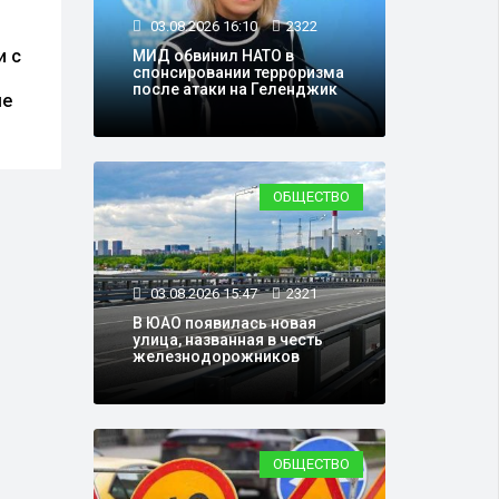
31.07.2026 16:28
23175
01.0
03.08.2026 16:10
2322
и с
Премьер Испании назвал
В Ро
МИД обвинил НАТО в
спонсировании терроризма
массовый прорыв
безо
после атаки на Геленджик
ые
мигрантов в Сеуту атакой
гази
на государство
для 
ОБЩЕСТВО
03.08.2026 15:47
2321
В ЮАО появилась новая
улица, названная в честь
железнодорожников
ОБЩЕСТВО