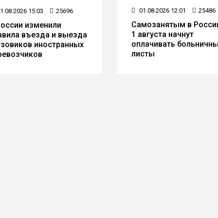
01.08.2026 12:01
25486
1.08.2026 15:03
25696
Самозанятым в Росси
России изменили
1 августа начнут
авила въезда и выезда
оплачивать больничн
узовиков иностранных
листы
ревозчиков