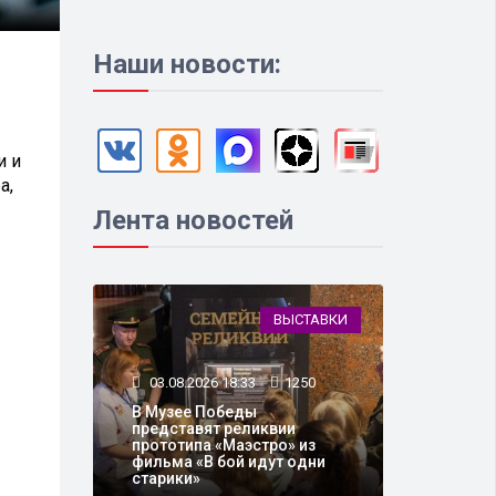
Наши новости:
и и
а,
Лента новостей
ВЫСТАВКИ
03.08.2026 18:33
1250
В Музее Победы
представят реликвии
прототипа «Маэстро» из
фильма «В бой идут одни
старики»