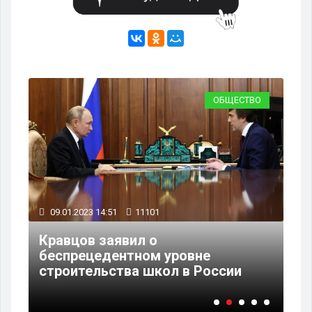
РА
ОБЩЕСТВО
09.01.2023 14:51
11101
13
Кравцов заявил о
В 
беспрецедентном уровне
бе
строительства школ в России
уч