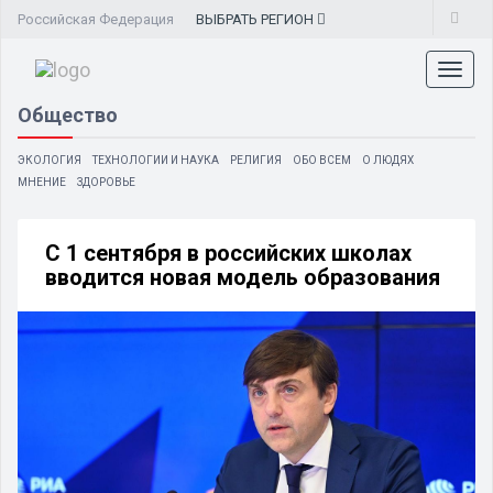
Российская Федерация
ВЫБРАТЬ
РЕГИОН
Toggl
naviga
Общество
ЭКОЛОГИЯ
ТЕХНОЛОГИИ И НАУКА
РЕЛИГИЯ
ОБО ВСЕМ
О ЛЮДЯХ
МНЕНИЕ
ЗДОРОВЬЕ
С 1 сентября в российских школах
вводится новая модель образования