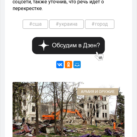
соцсети, также уточнив, что речь идет о
перекрестке.
#сша
#украина
#город
ТЬ
АРМИЯ И ОРУЖИЕ