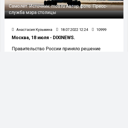
Самолёт.
Источник:
mos.ru
Автор фото:
Пресс-
служба мэра столицы
Анастасия Кузьмина
18.07.2022 12:24
10999
Москва, 18 июля - DIXINEWS.
Правительство России приняло решение
увеличить частоту субсидируемых рейсов для
аэропорта города Магаса.
Теперь жители и гости столицы Ингушетии
смогут чаще пользоваться местными
авиалиниями для перелётов в некоторые
российские города.
Новые субсидируемые направления перевозок
начнут работать уже с 1 августа. Речь идёт о
рейсах в Сочи, Санкт-Петербург, Тюмень и
Нижневартовск и обратно. До 30 сентября
осуществляется сообщение по маршруту