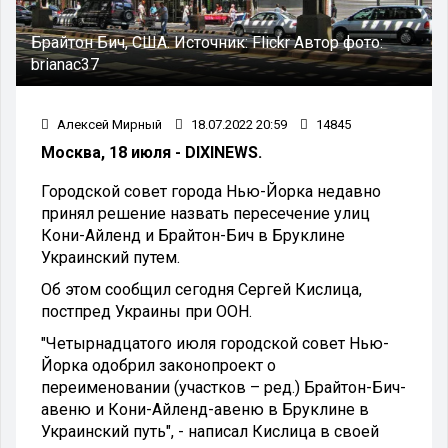
Брайтон Бич, США.
Источник:
Flickr
Автор фото:
brianac37
Алексей Мирный
18.07.2022 20:59
14845
Москва, 18 июля - DIXINEWS.
Городской совет города Нью-Йорка недавно
принял решение назвать пересечение улиц
Кони-Айленд и Брайтон-Бич в Бруклине
Украинский путем.
Об этом сообщил сегодня Сергей Кислица,
постпред Украины при ООН.
"Четырнадцатого июля городской совет Нью-
Йорка одобрил законопроект о
переименовании (участков – ред.) Брайтон-Бич-
авеню и Кони-Айленд-авеню в Бруклине в
Украинский путь", - написал Кислица в своей