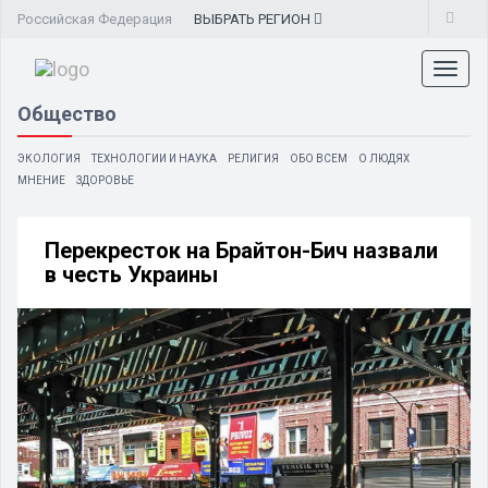
Российская Федерация
ВЫБРАТЬ
РЕГИОН
Toggl
naviga
Общество
ЭКОЛОГИЯ
ТЕХНОЛОГИИ И НАУКА
РЕЛИГИЯ
ОБО ВСЕМ
О ЛЮДЯХ
МНЕНИЕ
ЗДОРОВЬЕ
Перекресток на Брайтон-Бич назвали
в честь Украины