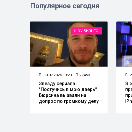
Популярное сегодня
ОРУЖИЕ
ШОУ-БИЗНЕС
32
30.07.2026 13:23
27450
2
Звезду сериала
Эк
"Постучись в мою дверь"
пр
Бюрсина вызвали на
пр
допрос по громкому делу
iP