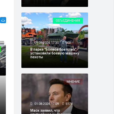
ОБЪЕДИНЕНИЯ
01.08.2026 17:30
903
ОБЩЕСТВО
В парке "Боевое братство"
установили боевую машину
пехоты
МНЕНИЕ
31.03.2023 17:40
9
частие в госпрограмме
01.08.2026 17:09
5174
ственников из
Уровень безра
Маск заявил, что
ран
исторический 