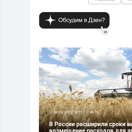
ОБЩЕСТВО
03.04.2023 18:11
8679
 на
нной
В России расширили сроки в
возмещение расходов для а