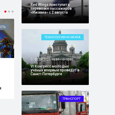
Red Wings приступит к
перевозке пассажиров
«Ижавиа» с 2 августа
СТЬ
ОБЩЕСТВО
ТЕХНОЛОГИИ И НАУКА
01.08.2026 15:31
1255
29.07.2026 16:14
19637
30.0
VI Конгресс молодых
учёных впервые проведут в
Кассационный суд
В Ро
Санкт-Петербурге
оставил приговор
начн
Блиновской, отклонив
сист
жалобы защиты
карт
я
ТРАНСПОРТ