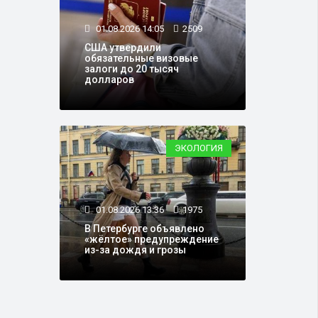
01.08.2026 14:05
2509
США утвердили
обязательные визовые
залоги до 20 тысяч
долларов
ЭКОЛОГИЯ
01.08.2026 13:36
1975
В Петербурге объявлено
«жёлтое» предупреждение
из-за дождя и грозы