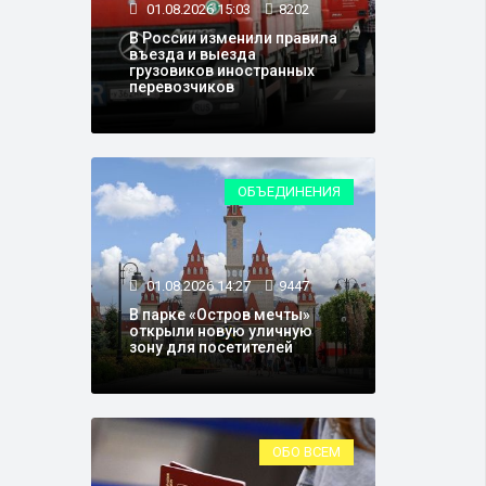
01.08.2026 15:03
8202
В России изменили правила
въезда и выезда
грузовиков иностранных
перевозчиков
ОБЪЕДИНЕНИЯ
01.08.2026 14:27
9447
В парке «Остров мечты»
открыли новую уличную
зону для посетителей
ОБО ВСЕМ