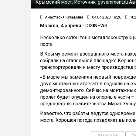
Крымский мост.
Источник:
government.ru
Ав
Анастасия Кузьмина
04.04.2023 18:26
10
Москва, 4 апреля - DIXINEWS.
Несколько сотен тонн металлоконструкц
порта.
В Крыму ремонт взорванного моста наход
собрали на стапельной площадке Керчен
транспортировали к месту производства р
«В марте мы заменили первый повреждён
двух монтажных агрегатов подняли на вы
демонтированного. Сейчас на монтажных 
пролёт будет опущен на опорные части – 
председателя правительства Марат Хусну
Известно, что работы ведутся одноврем
моста. Хорошая погода позволяет выполн
#москва
#