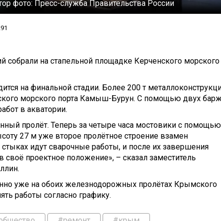
тор фото:
Пресс-служба Правительства России
291
ий собрали на стапельной площадке Керченского морского
ится на финальной стадии. Более 200 т металлоконструкц
ского морского порта Камыш-Бурун. С помощью двух барж
абот в акватории.
ный пролёт. Теперь за четыре часа мостовики с помощью
соту 27 м уже второе пролётное строение взамен
стыках идут сварочные работы, и после их завершения
в своё проектное положение», – сказал заместитель
ллин.
енно уже на обоих железнодорожных пролётах Крымского
ять работы согласно графику.
общество
#ремонт
#крым