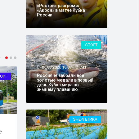
«Ростов» разгромил
«Акрон» в матче Кубка
России
СПОРТ
05.08.2026 16:07
741
Россияне забрали все
ОРТ
ЭКОЛОГИЯ
золотые медали в первый
день Кубка мира по
зимнему плаванию
ЭНЕРГЕТИКА
03.0
04.08.2026 12:05
8220
Води
е
Ученые прогнозируют
зара
учащение