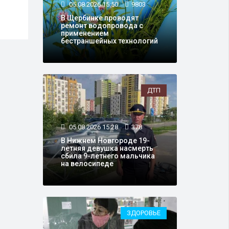
05.08.2026 15:50
9803
эвак
продолжительных волн
чере
жары на юге Сибири
В Щербинке проводят
ремонт водопровода с
применением
бестраншейных технологий
ДТП
05.08.2026 15:28
378
В Нижнем Новгороде 19-
летняя девушка насмерть
сбила 9-летнего мальчика
на велосипеде
ЗДОРОВЬЕ