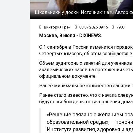
Школьники у доски.
Источник:
ria.ru
Автор ф
Виктория Грей
08.07.2026 09:15
7903
Москва, 8 июля - DIXINEWS.
С 1 сентября в России изменится порядо
четвертых классов, об этом сообщается 
Объем аудиторных занятий для учеников 
академических часов на протяжении чет
официальном документе.
Ранее минимальное количество занятий с
Ранее стало известно, что с начала сле
будут освобождены от выполнения дома
«Решение связано с желанием соз
образовательной среды», — поясн
Института развития, здоровья и а