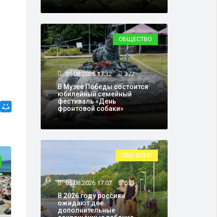
ОБЩЕСТВО
05.08.2026 17:32
372
В Музее Победы состоится
юбилейный семейный
фестиваль «День
фронтовой собаки»
ОБО ВСЕМ
ОБЩЕСТВО
05.08.2026 17:07
553
В 2026 году россиян
ожидают две
дополнительные