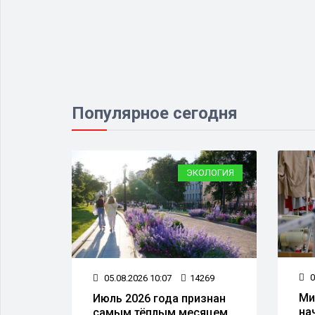
Популярное сегодня
ЛОГИЯ
ЭКОЛОГИЯ
0
86
05.08.2026 10:07
14269
Ми
ой
Июль 2026 года признан
на
самым тёплым месяцем