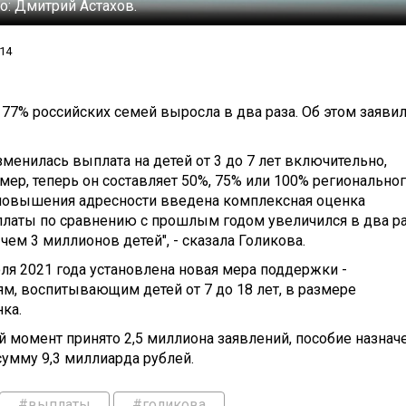
о:
Дмитрий Астахов.
14
я 77% российских семей выросла в два раза. Об этом заяви
зменилась выплата на детей от 3 до 7 лет включительно,
р, теперь он составляет 50%, 75% или 100% регионально
 повышения адресности введена комплексная оценка
латы по сравнению с прошлым годом увеличился в два ра
ем 3 миллионов детей", - сказала Голикова.
юля 2021 года установлена новая мера поддержки -
м, воспитывающим детей от 7 до 18 лет, в размере
ка.
й момент принято 2,5 миллиона заявлений, пособие назнач
умму 9,3 миллиарда рублей.
#выплаты
#голикова