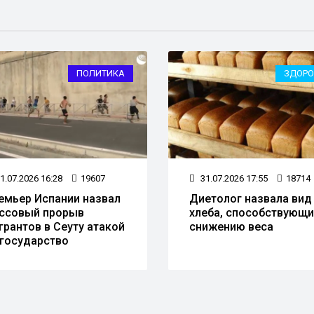
ПОЛИТИКА
ЗДОРО
1.07.2026 16:28
19607
31.07.2026 17:55
18714
емьер Испании назвал
Диетолог назвала вид
ссовый прорыв
хлеба, способствующ
грантов в Сеуту атакой
снижению веса
 государство