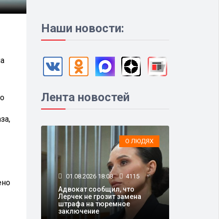
Наши новости:
ла
Лента новостей
го
за,
О ЛЮДЯХ
01.08.2026 18:08
4115
ено
Адвокат сообщил, что
Лерчек не грозит замена
штрафа на тюремное
заключение