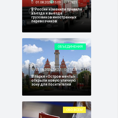
01.08.2026 15:03
17821
В России изменили правила
въезда и выезда
грузовиков иностранных
перевозчиков
ОБЪЕДИНЕНИЯ
01.08.2026 14:27
15328
В парке «Остров мечты»
открыли новую уличную
зону для посетителей
ОБО ВСЕМ