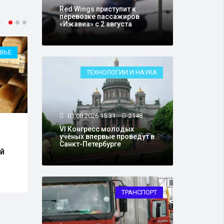
Red Wings приступит к
перевозке пассажиров
«Ижавиа» с 2 августа
ВЬЕ
ТРАНСПОРТ
ТЕХНОЛОГИИ И НАУКА
01.08.2026 15:31
2148
01.0
01.08.2026 15:03
17999
VI Конгресс молодых
учёных впервые проведут в
Само
В России изменили
Санкт-Петербурге
1 авг
ий
правила въезда и выезда
опла
грузовиков иностранных
лист
перевозчиков
ТРАНСПОРТ