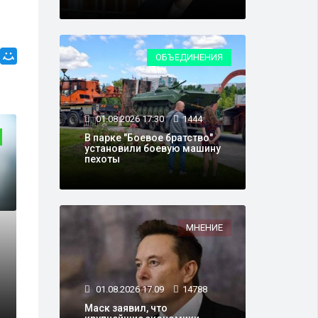
ОБЪЕДИНЕНИЯ
01.08.2026 17:30
1444
ФИНАНСЫ
В парке "Боевое братство"
установили боевую машину
пехоты
МНЕНИЕ
02.08.2021 09:52
2
01.08.2026 17:09
14788
указ о выплате
В России нача
Маск заявил, что
сяч рублей
по 10 тысяч ру