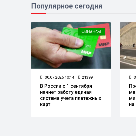
Популярное сегодня
НОСТЬ
ФИНАНСЫ
30.07.2026 10:14
21399
3
30
В России с 1 сентября
Пр
начнет работу единая
ма
система учета платежных
ми
та
карт
на
тая