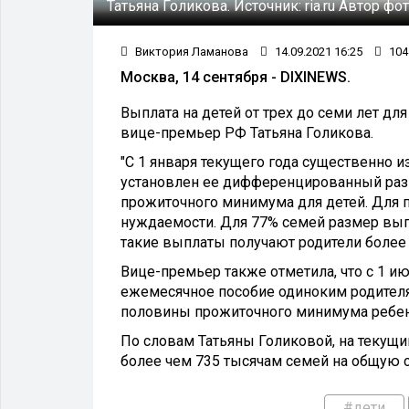
Татьяна Голикова.
Источник:
ria.ru
Автор фот
Виктория Ламанова
14.09.2021 16:25
104
Москва, 14 сентября - DIXINEWS.
Выплата на детей от трех до семи лет дл
вице-премьер РФ Татьяна Голикова.
"С 1 января текущего года существенно и
установлен ее дифференцированный разме
прожиточного минимума для детей. Для
нуждаемости. Для 77% семей размер вып
такие выплаты получают родители более ч
Вице-премьер также отметила, что с 1 и
ежемесячное пособие одиноким родителя
половины прожиточного минимума ребен
По словам Татьяны Голиковой, на текущи
более чем 735 тысячам семей на общую с
#дети