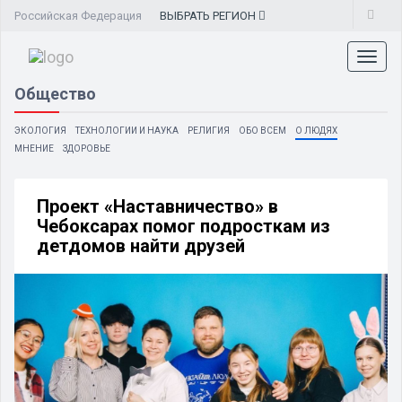
Российская Федерация
ВЫБРАТЬ
РЕГИОН
Toggl
naviga
Общество
ЭКОЛОГИЯ
ТЕХНОЛОГИИ И НАУКА
РЕЛИГИЯ
ОБО ВСЕМ
О ЛЮДЯХ
МНЕНИЕ
ЗДОРОВЬЕ
Проект «Наставничество» в
Чебоксарах помог подросткам из
детдомов найти друзей