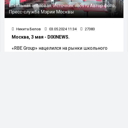
Школьная столовая.
Источник:
mos.ru
Автор фото:
Пресс-служба Мэрии Москвы
Никита Белов
03.05.2024 11:34
27383
Москва, 3 мая - DIXINEWS.
«RBE Group» нацелился на рынки школьного
питания Москвы. СМИ отмечают, что это
тревожная тенденция для всего рынка так как
компания имеет дурную репутацию в сфере.
На сегодняшний день соответствующие
переговоры находятся в «горячей» фазе
обсуждения. RBE уже сотрудничает с
Минобороны РФ, РЖД и федеральными
организациями здравоохранения столицы. На
качество поставляемой продукции соцпита
неоднократно жаловались клиенты. СМИ
рассказывали о громких скандалах с
обнаружением в готовом питании для РЖД