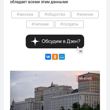
обладает всеми этим данными.
#москва
#общество
#мнение
#питание
#солдаты
ЯХ
МНЕНИЕ