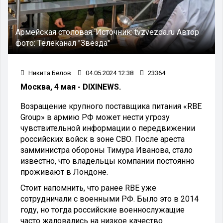
Армейская столовая.
Источник:
tvzvezda.ru
Автор
фото:
Телеканал "Звезда"
Никита Белов
04.05.2024 12:38
23364
Москва, 4 мая - DIXINEWS.
Возращение крупного поставщика питания «RBE
Group» в армию РФ может нести угрозу
чувствительной информации о передвижении
российских войск в зоне СВО. После ареста
замминистра обороны Тимура Иванова, стало
известно, что владельцы компании постоянно
проживают в Лондоне.
Стоит напомнить, что ранее RBE уже
сотрудничали с военными РФ. Было это в 2014
году, но тогда российские военнослужащие
часто жаловались на низкое качество