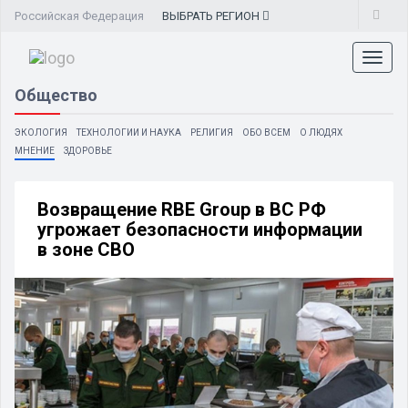
Российская Федерация
ВЫБРАТЬ
РЕГИОН
Toggl
naviga
Общество
ЭКОЛОГИЯ
ТЕХНОЛОГИИ И НАУКА
РЕЛИГИЯ
ОБО ВСЕМ
О ЛЮДЯХ
МНЕНИЕ
ЗДОРОВЬЕ
Возвращение RBE Group в ВС РФ
угрожает безопасности информации
в зоне СВО