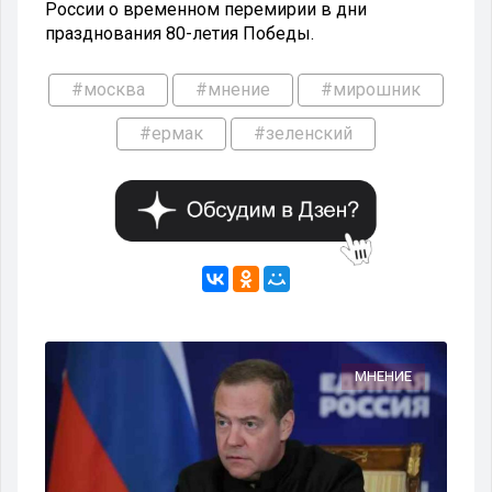
России о временном перемирии в дни
празднования 80-летия Победы.
#москва
#мнение
#мирошник
#ермак
#зеленский
ИЕ
МНЕНИЕ