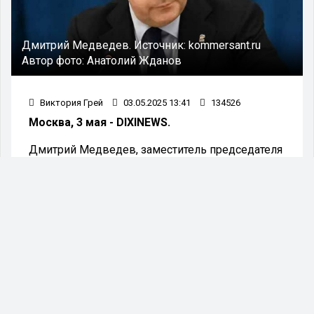
Дмитрий Медведев.
Источник:
kommersant.ru
Автор фото:
Анатолий Жданов
Виктория Грей
03.05.2025 13:41
134526
Москва, 3 мая - DIXINEWS.
Дмитрий Медведев, заместитель председателя
Совета безопасности РФ, прокомментировал
решение Зеленского отвергнуть предложение
российского президента Владимира Путина о
временном перемирии на три дня.
"Зелёное небритое чмо заявило, что
отвергает предложение Путина о
трёхдневном перемирии на 9 Мая и не
может обеспечить безопасность
мировых лидеров в Москве. А кто