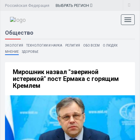
Российская Федерация
ВЫБРАТЬ
РЕГИОН
Toggl
naviga
Общество
ЭКОЛОГИЯ
ТЕХНОЛОГИИ И НАУКА
РЕЛИГИЯ
ОБО ВСЕМ
О ЛЮДЯХ
МНЕНИЕ
ЗДОРОВЬЕ
Мирошник назвал "звериной
истерикой" пост Ермака с горящим
Кремлем