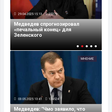
29.04.2025 15:13
25379
28
Медведев спрогнозировал
Ме
 о
«печальный конец» для
Ру
я"
Зеленского
зе
МНЕНИЕ
03.05.2025 13:41
134524
Медведев: "Чмо заявило, что