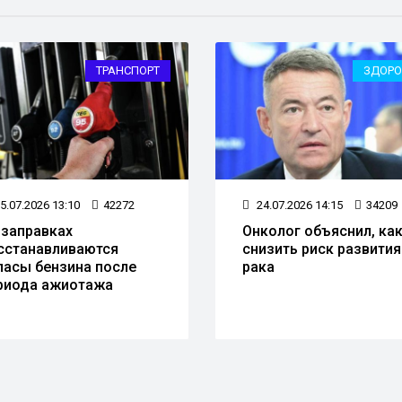
ТРАНСПОРТ
ЗДОРО
5.07.2026 13:10
42272
24.07.2026 14:15
34209
 заправках
Онколог объяснил, ка
сстанавливаются
снизить риск развития
пасы бензина после
рака
риода ажиотажа