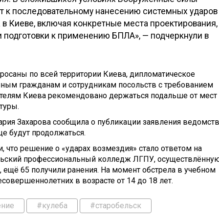
т к последовательному нанесению системных ударов
в Киеве, включая конкретные места проектирования,
 подготовки к применению БПЛА», — подчеркнули в
бросаны по всей территории Киева, дипломатическое
нным гражданам и сотрудникам посольств с требованием
ителям Киева рекомендовано держаться подальше от мест
туры.
ия Захарова сообщила о публикации заявления ведомств
це будут продолжаться.
, что решение о «ударах возмездия» стало ответом на
ельский профессиональный колледж ЛГПУ, осуществлённу
, ещё 65 получили ранения. На момент обстрела в учебном
совершеннолетних в возрасте от 14 до 18 лет.
ние
#кулеба
#старобельск