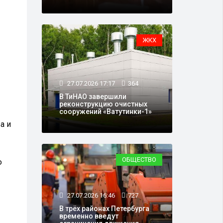
ЖКХ
27.07.2026 17:17
364
В ТиНАО завершили
реконструкцию очистных
сооружений «Ватутинки-1»
а и
ОБЩЕСТВО
ю
27.07.2026 16:46
727
В трёх районах Петербурга
временно введут