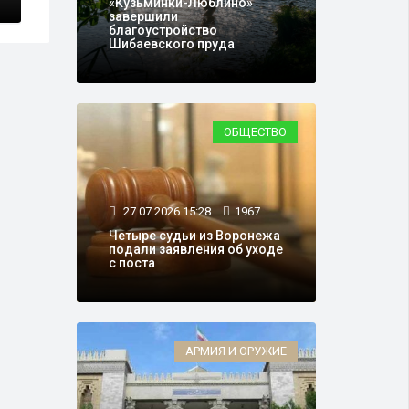
«Кузьминки-Люблино»
завершили
благоустройство
Шибаевского пруда
ОБЩЕСТВО
27.07.2026 15:28
1967
Четыре судьи из Воронежа
подали заявления об уходе
с поста
АРМИЯ И ОРУЖИЕ