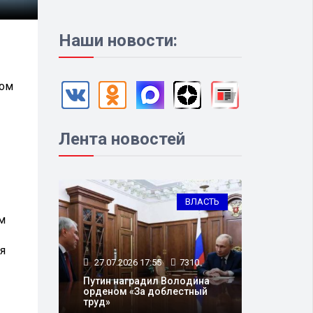
Наши новости:
вом
Лента новостей
ВЛАСТЬ
м
я
27.07.2026 17:55
7310
Путин наградил Володина
орденом «За доблестный
труд»