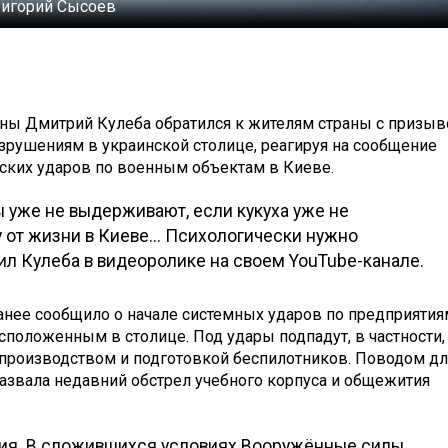
ригорий Сысоев
ны Дмитрий Кулеба обратился к жителям страны с призы
азрушениям в украинской столице, реагируя на сообщение
еских ударов по военным объектам в Киеве.
вы уже не выдерживают, если кукуха уже не
у от жизни в Киеве... Психологически нужно
вил Кулеба в видеоролике на своем YouTube-канале.
анее сообщило о начале системных ударов по предприятия
положенным в столице. Под удары подпадут, в частности,
 производством и подготовкой беспилотников. Поводом дл
азвала недавний обстрел учебного корпуса и общежития
ния. В сложившихся условиях Вооружённые силы