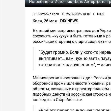
Истребители.
Источник:
rbc.ru
Автор фото:
Г
Виктория Грей
26.05.2026 18:10
8089
Киев, 26 мая - DIXINEWS.
Бывший министр иностранных дел Украи
сохранять «кукуху» и быть готовыми к р
российской стороны о старте систематич
"Будет громко. Если у кого-то нер
вытягивает... вам нужно взять пауз
готовиться к разрушениям", — зая
Министерство иностранных дел России р
оборонной промышленности Украины, рас
объекты, связанные с проектированием,
подобных действий российская сторона н
колледжа в Старобельске.
«Всё это переполнило чашу терпе