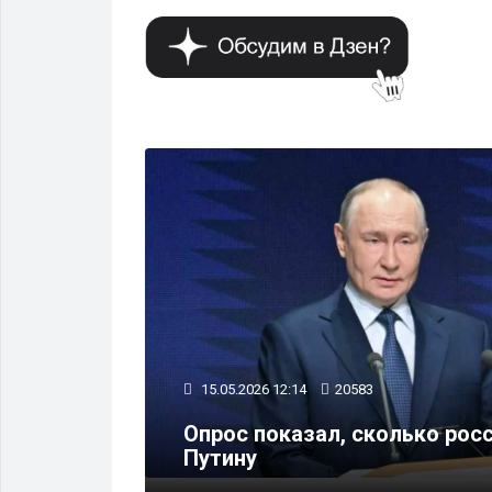
МНЕНИЕ
15.05.2026 12:14
20583
азили
Опрос показал, сколько рос
ра Путина
Путину