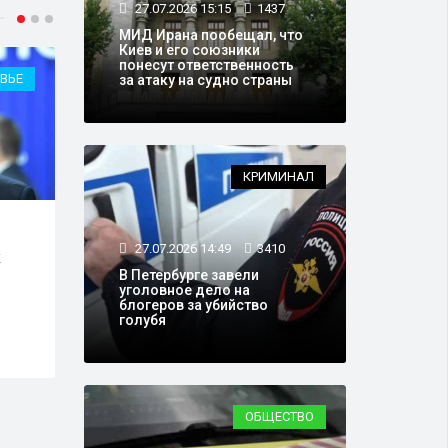
27.07.2026 15:15
1437
МИД Ирана пообещал, что
Киев и его союзники
понесут ответственность
ВЬЕ
ВЛАСТЬ
за атаку на судно страны
КРИМИНАЛ
24.07.2026 13:21
30575
24.0
27.07.2026 14:49
3410
к
Опрос показал, сколько
В Го
В Петербурге завели
россиян доверяют Путину
сомн
уголовное дело на
Плющ
блогеров за убийство
взве
голубя
ОБЩЕСТВО