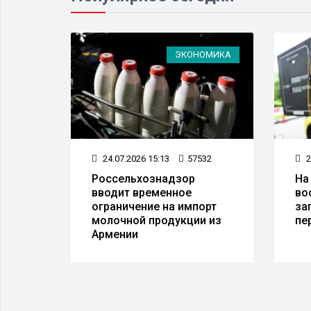
ЛАСТЬ
ЭКОНОМИКА
61
24.07.2026 15:13
57532
2
и,
Россельхознадзор
На
ь
вводит временное
во
в 25
ограничение на импорт
за
молочной продукции из
пе
Армении