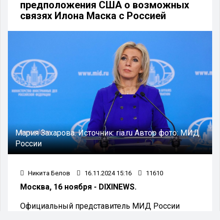
предположения США о возможных
связях Илона Маска с Россией
Мария Захарова.
Источник:
ria.ru
Автор фото:
МИД
России
Никита Белов
16.11.2024 15:16
11610
Москва, 16 ноября - DIXINEWS.
Официальный представитель МИД России
Мария Захарова прокомментировала заявления