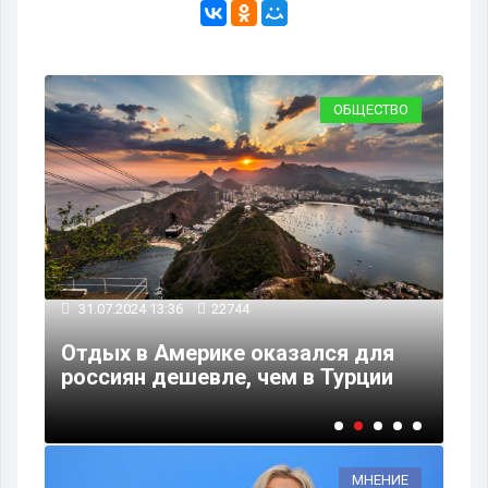
ТЬ
ОБЩЕСТВО
28
31.07.2024 13:36
22744
Уш
е
Отдых в Америке оказался для
Да
е
россиян дешевле, чем в Турции
но
МНЕНИЕ