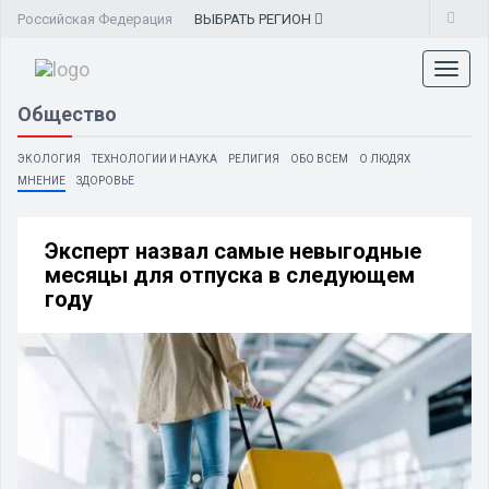
Российская Федерация
ВЫБРАТЬ
РЕГИОН
Toggl
naviga
Общество
ЭКОЛОГИЯ
ТЕХНОЛОГИИ И НАУКА
РЕЛИГИЯ
ОБО ВСЕМ
О ЛЮДЯХ
МНЕНИЕ
ЗДОРОВЬЕ
Эксперт назвал самые невыгодные
месяцы для отпуска в следующем
году