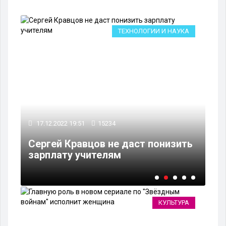
ВО
ТЕХНОЛОГИИ И НАУКА
17.12.2022 19:51
15234
17
Сергей Кравцов не даст понизить
Wh
зарплату учителям
ог
КУЛЬТУРА