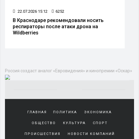
22.07.2026 15:12
6252
В Краснодаре рекомендовали носить
респираторы после атаки дрона на
Wildberries
Россия создаст аналог «Евровидения» и кинопремии «Оскар»
Yakından
tanıdığı
ГЛАВНАЯ
ПОЛИТИКА
ЭКОНОМИКА
sürekli
beraber
ОБЩЕСТВО
КУЛЬТУРА
СПОРТ
zaman
geçirerek
ПРОИСШЕСТВИЯ
НОВОСТИ КОМПАНИЙ