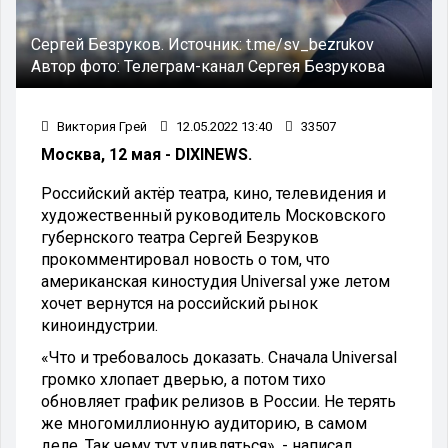
Сергей Безруков.
Источник:
t.me/sv_bezrukov
Автор фото:
Телеграм-канал Сергея Безрукова
Виктория Грей
12.05.2022 13:40
33507
Москва, 12 мая - DIXINEWS.
Российский актёр театра, кино, телевидения и
художественный руководитель Московского
губернского театра Сергей Безруков
прокомментировал новость о том, что
американская киностудия Universal уже летом
хочет вернутся на российский рынок
киноиндустрии.
«Что и требовалось доказать. Сначала Universal
громко хлопает дверью, а потом тихо
обновляет график релизов в России. Не терять
же многомиллионную аудиторию, в самом
деле. Так чему тут удивляться», - написал