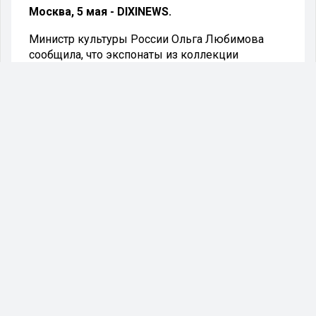
Москва, 5 мая - DIXINEWS.
Министр культуры России Ольга Любимова
сообщила, что экспонаты из коллекции
меценатов Ивана и Михаила Морозовых
вернулись на территорию Российской
Федерации.
«Коллекция Морозовых вернулась в Россию. В
настоящий момент экспонаты уже доставлены
в государственные музеи», - написала министр
с Telegram.
Также она подчеркнула, что транспортировка
всех картин, скульптур и графических работ
длилась почти три недели, последние
автомобили с коллекцией пересекли
российскую границу в понедельник, 2 мая.
«Полную коллекцию шедевров российских
музеев из собрания братьев Морозовых можно
будет увидеть летом в Москве. ГМИИ им.