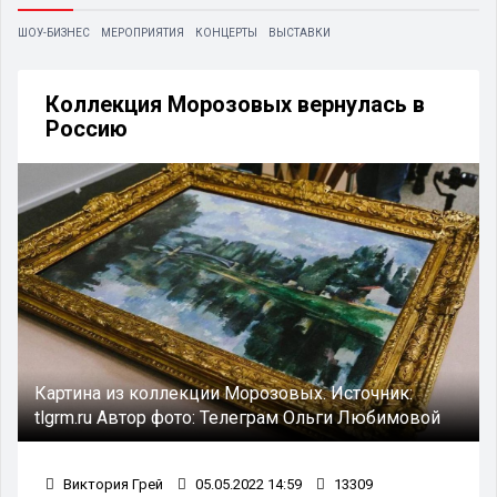
ШОУ-БИЗНЕС
МЕРОПРИЯТИЯ
КОНЦЕРТЫ
ВЫСТАВКИ
Коллекция Морозовых вернулась в
Россию
Картина из коллекции Морозовых.
Источник:
tlgrm.ru
Автор фото:
Телеграм Ольги Любимовой
Виктория Грей
05.05.2022 14:59
13309