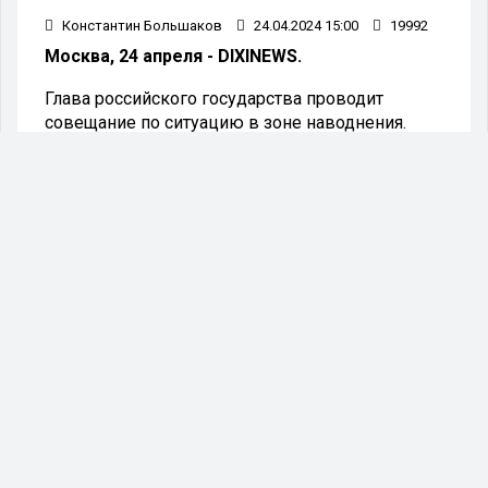
Константин Большаков
24.04.2024 15:00
19992
Москва, 24 апреля - DIXINEWS.
Глава российского государства проводит
совещание по ситуацию в зоне наводнения.
Президент России Владимир Путин выразил
возмущение малыми объёмами оказанной
финансовой помощи россиянам, пострадавшим
от паводка. Слова главы государства
прозвучали в эфире телеграм-канала Кремля.
Путин в ходе совещания заметил, что в
Оренбургской области принято 400 тысяч
заявлений от пострадавших граждан на
оказание финансовой помощи, а выдано лишь
46 тысяч. Президент добавил, что во всех
других регионах происходит тоже самое.
- Что так мало-то? – спросил Путин у
чиновников, участвующих в совещании.