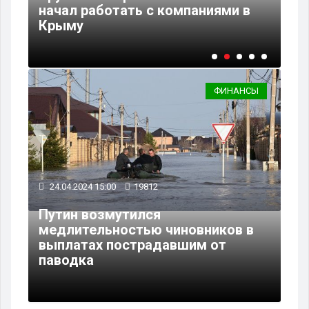
т
начал работать с компаниями в
Сб
Крыму
сх
ФИНАНСЫ
24.04.2024 15:00
19812
Путин возмутился
медлительностью чиновников в
выплатах пострадавшим от
паводка